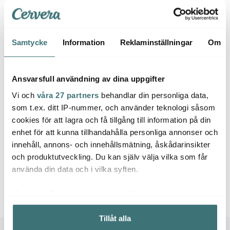
Få i lager
I lager
I la
Samtycke
Information
Reklaminställningar
Om
Ansvarsfull användning av dina uppgifter
Låt dig inspireras av våra kunder
Vi och
våra 27 partners
behandlar din personliga data,
som t.ex. ditt IP-nummer, och använder teknologi såsom
cookies för att lagra och få tillgång till information på din
enhet för att kunna tillhandahålla personliga annonser och
Relaterade sidor
innehåll, annons- och innehållsmätning, åskådarinsikter
och produktutveckling. Du kan själv välja vilka som får
använda din data och i vilka syften.
Jumbomuggar
Muggar
Bitz
Med din tillåtelse skulle vi även vilja:
Samla in information om din geografiska plats som
Tillåt alla
kan ha en noggrannhet på upp till flera meter