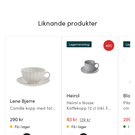
Liknande produkter
Lagerrensning
Lagerr
40%
Heirol
Blom
Lene Bjerre
Heirol x Nosse
Pilar
Camille kopp med fat
Kaffekopp 12 cl Inkl. Fat
cm 2-
40 cl benvit
Svelte Stone
290 kr
83 kr
299 k
139 kr
Få i lager
Få i lager
I la