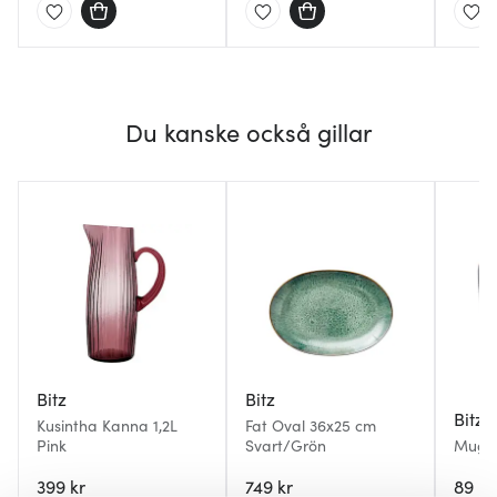
Du kanske också gillar
Bitz
Bitz
Bitz
Kusintha Kanna 1,2L
Fat Oval 36x25 cm
Pink
Svart/Grön
Mugg 
399 kr
749 kr
89 kr