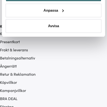
Identifiera din enhet genom att aktivt skanna den för
specifika kännetecken (fingeravtryck)
Anpassa
Ta reda på mer om hur dina personliga uppgifter
behandlas och ställ in dina preferenser i
detaljsektionen
.
Du kan ändra eller dra tillbaka ditt samtycke när som
Kundservice
Avvisa
helst från cookie-förklaringen.
Kontakta oss / FAQ
Presentkort
Vi använder cookies för att innehållet och annonserna
ska anpassas efter det som vi tror att du tycker om. Det
Frakt & leverans
gör också att vi kan analysera vår trafik och göra
Betalningsalternativ
hemsidan ännu bättre. Du bestämmer själv vilka cookies
som du vill dela med dig av.
Ångerrätt
Retur & Reklamation
Köpvillkor
Kampanjvillkor
BRA DEAL
Företag