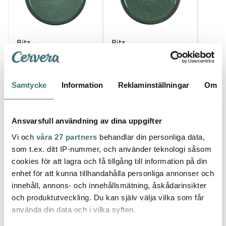
Bitz
Bitz
Bitz
Tallrik Gastro 27 cm
Tallrik Gastro 21 cm
Svart/Grön
Svart/Grön
Mugg 
132 kr
104 kr
69 kr
189 kr
149 kr
Samtycke
Information
Reklaminställningar
Om
I lager
I lager
I la
Ansvarsfull användning av dina uppgifter
Vi och
våra 27 partners
behandlar din personliga data,
som t.ex. ditt IP-nummer, och använder teknologi såsom
cookies för att lagra och få tillgång till information på din
Låt dig inspireras av våra kunder
enhet för att kunna tillhandahålla personliga annonser och
innehåll, annons- och innehållsmätning, åskådarinsikter
och produktutveckling. Du kan själv välja vilka som får
använda din data och i vilka syften.