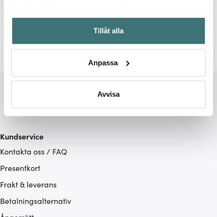
Relaterade sidor
Med din tillåtelse skulle vi även vilja:
Samla in information om din geografiska plats som
Pastatallrikar
Bitz
Tillåt alla
kan ha en noggrannhet på upp till flera meter
Identifiera din enhet genom att aktivt skanna den för
specifika kännetecken (fingeravtryck)
Anpassa
Ta reda på mer om hur dina personliga uppgifter
behandlas och ställ in dina preferenser i
detaljsektionen
.
Du kan ändra eller dra tillbaka ditt samtycke när som
Avvisa
helst från cookie-förklaringen.
Vi använder cookies för att innehållet och annonserna
Kundservice
ska anpassas efter det som vi tror att du tycker om. Det
Kontakta oss / FAQ
gör också att vi kan analysera vår trafik och göra
hemsidan ännu bättre. Du bestämmer själv vilka cookies
Presentkort
som du vill dela med dig av.
Frakt & leverans
Betalningsalternativ