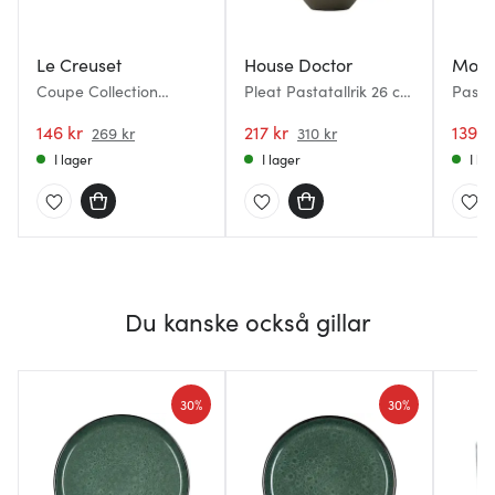
Le Creuset
House Doctor
Mode
Coupe Collection
Pleat Pastatallrik 26 cm
Pasta
Pastatallrik 22 cm Flint
Grå/Brun
Pastat
146 kr
217 kr
139 k
269 kr
310 kr
I lager
I lager
I la
Du kanske också gillar
30%
30%