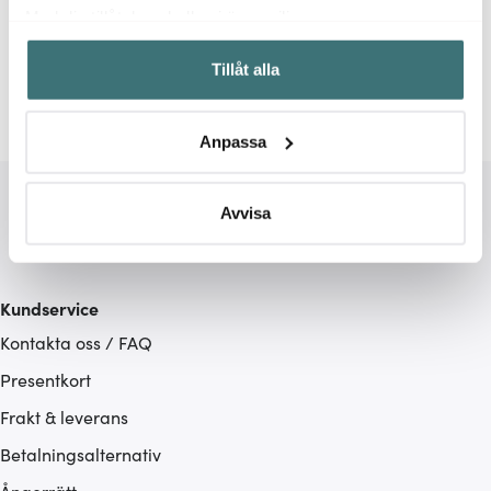
Relaterade sidor
Med din tillåtelse skulle vi även vilja:
Samla in information om din geografiska plats som
Mattallrikar
Bitz
Tillåt alla
kan ha en noggrannhet på upp till flera meter
Identifiera din enhet genom att aktivt skanna den för
specifika kännetecken (fingeravtryck)
Anpassa
Ta reda på mer om hur dina personliga uppgifter
behandlas och ställ in dina preferenser i
detaljsektionen
.
Du kan ändra eller dra tillbaka ditt samtycke när som
Avvisa
helst från cookie-förklaringen.
Vi använder cookies för att innehållet och annonserna
Kundservice
ska anpassas efter det som vi tror att du tycker om. Det
Kontakta oss / FAQ
gör också att vi kan analysera vår trafik och göra
hemsidan ännu bättre. Du bestämmer själv vilka cookies
Presentkort
som du vill dela med dig av.
Frakt & leverans
Betalningsalternativ