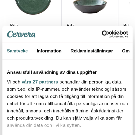
Bitz
Bitz
Bitz
Tallrik Gastro 21 cm
Pastaskål 20 cm
Sopps
Svart/Grön
Svart/Grön
Svart
104 kr
132 kr
132 k
149 kr
189 kr
Samtycke
Information
Reklaminställningar
Om
I lager
I lager
I la
Ansvarsfull användning av dina uppgifter
Vi och
våra 27 partners
behandlar din personliga data,
som t.ex. ditt IP-nummer, och använder teknologi såsom
cookies för att lagra och få tillgång till information på din
Låt dig inspireras av våra kunder
enhet för att kunna tillhandahålla personliga annonser och
innehåll, annons- och innehållsmätning, åskådarinsikter
och produktutveckling. Du kan själv välja vilka som får
använda din data och i vilka syften.