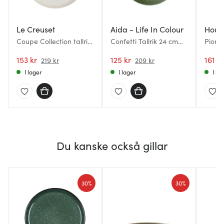
Le Creuset
Aida - Life In Colour
Hous
Coupe Collection tallrik
Confetti Tallrik 24 cm
Pion M
27 cm Meringue
Oliv
Svart
153 kr
125 kr
161 kr
219 kr
209 kr
I lager
I lager
I la
Du kanske också gillar
30%
30%