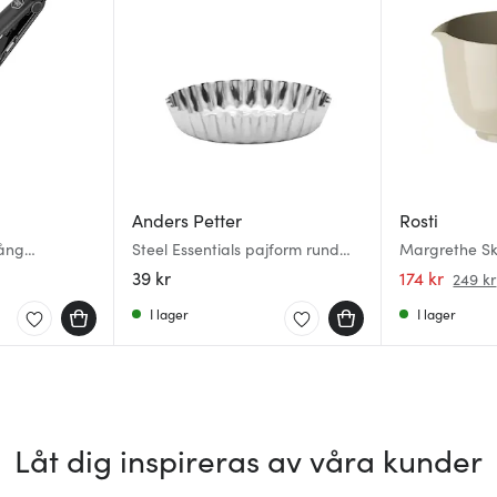
Anders Petter
Rosti
tång
Steel Essentials pajform rund
Margrethe Sk
mini 9 cm rostfritt stål
39 kr
174 kr
249 kr
I lager
I lager
Låt dig inspireras av våra kunder