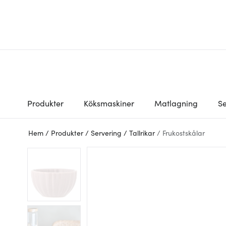
Produkter
Köksmaskiner
Matlagning
Se
Hem
/
Produkter
/
Servering
/
Tallrikar
/
Frukostskålar