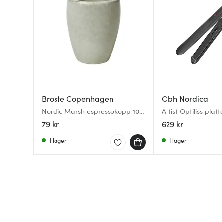
Broste Copenhagen
Obh Nordica
Nordic Marsh espressokopp 10
Artist Optiliss plat
cl dusty green
NF3225N0 svart
79 kr
629 kr
I lager
I lager