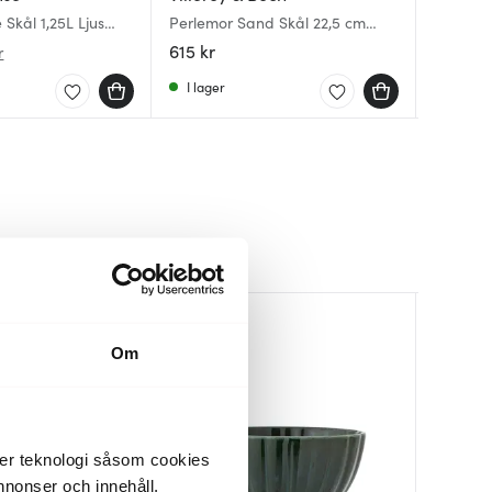
 Skål 1,25L Ljus
Perlemor Sand Skål 22,5 cm
Blue Flu
Senja sk
Beige
615 kr
1649 kr
88 kr
r
1
I lager
Få i la
I lager
Om
der teknologi såsom cookies
 annonser och innehåll,