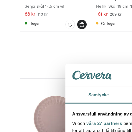
Senja skål 14,5 cm vit
Heikki Skål 19 cm 
88 kr
161 kr
110 kr
269 kr
I lager
Få i lager
Samtycke
Ansvarsfull användning av d
Vi och
våra 27 partners
beha
för att lagra och få tillgång t