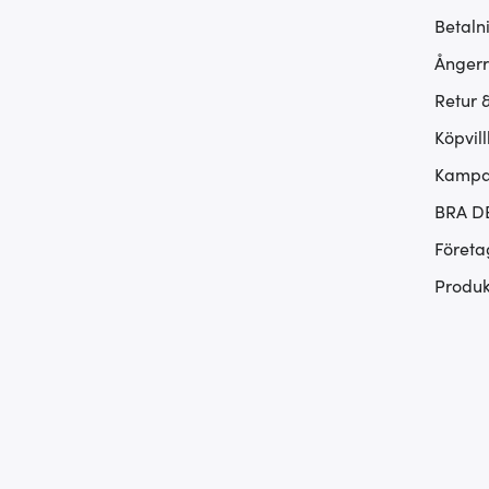
Betaln
Ångerr
Retur 
Köpvill
Kampan
BRA D
Företa
Produk