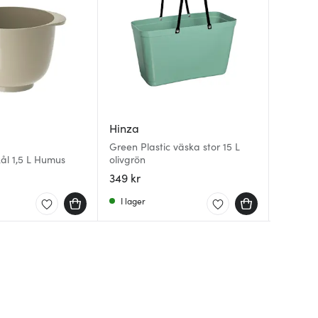
Hinza
Anders
Broste
Green Plastic väska stor 15 L
ål 1,5 L Humus
olivgrön
Steel Es
Nordic 
skärare 
10 cl du
349 kr
499 kr
79 kr
I lager
I lager
I lager