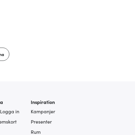
na
ra
Inspiration
 Logga in
Kampanjer
lemskort
Presenter
Rum