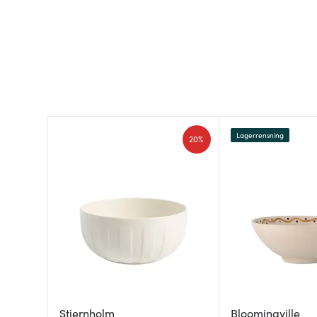
Lagerrensning
20%
Stiernholm
Bloomingville