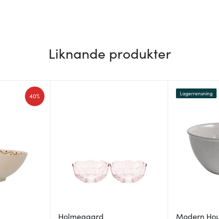
Liknande produkter
Lagerrensning
40%
Holmegaard
Modern Ho