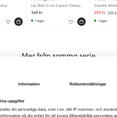
Natur
Lily Skål 13 cm 2-pack Cherry
Granite White
Blossom
Grå
349 kr
200 kr
399 k
I lager
I lager
Mer från samma serie
Information
Reklaminställningar
ina uppgifter
ndlar din personliga data, som t.ex. ditt IP-nummer, och använ
ill information på din enhet för att kunna tillhandahålla personliga