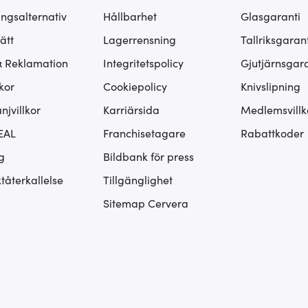
ingsalternativ
Hållbarhet
Glasgaranti
ätt
Lagerrensning
Tallriksgarant
& Reklamation
Integritetspolicy
Gjutjärnsgara
kor
Cookiepolicy
Knivslipning
jvillkor
Karriärsida
Medlemsvillk
EAL
Franchisetagare
Rabattkoder
g
Bildbank för press
tåterkallelse
Tillgänglighet
Sitemap Cervera