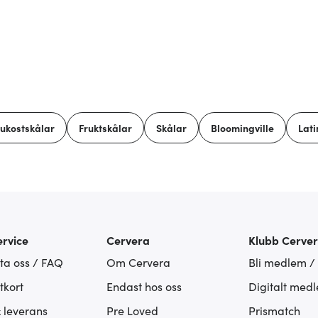
rukostskålar
Fruktskålar
Skålar
Bloomingville
Lati
rvice
Cervera
Klubb Cerve
ta oss / FAQ
Om Cervera
Bli medlem /
tkort
Endast hos oss
Digitalt med
& leverans
Pre Loved
Prismatch