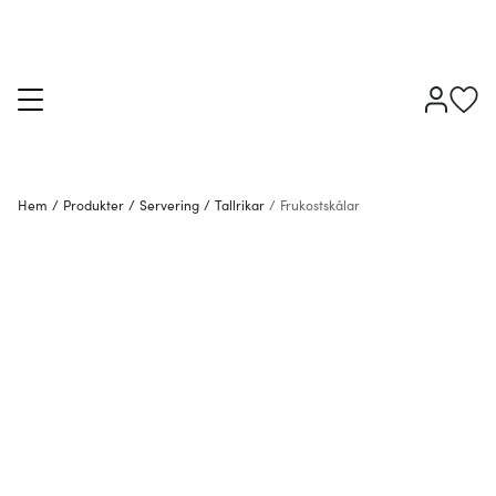
Hem
/
Produkter
/
Servering
/
Tallrikar
/
Frukostskålar