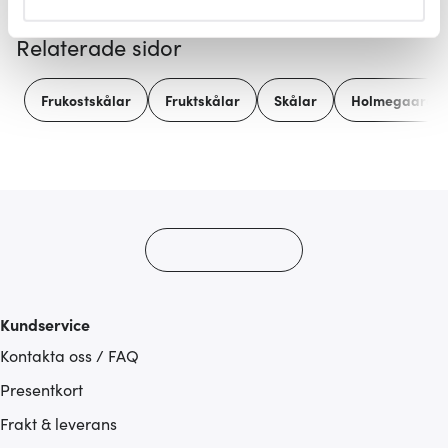
helst från cookie-förklaringen.
Relaterade sidor
Vi använder cookies för att innehållet och annonserna
ska anpassas efter det som vi tror att du tycker om. Det
Frukostskålar
Fruktskålar
Skålar
Holmegaard
gör också att vi kan analysera vår trafik och göra
hemsidan ännu bättre. Du bestämmer själv vilka cookies
som du vill dela med dig av.
Kundservice
Kontakta oss / FAQ
Presentkort
Frakt & leverans