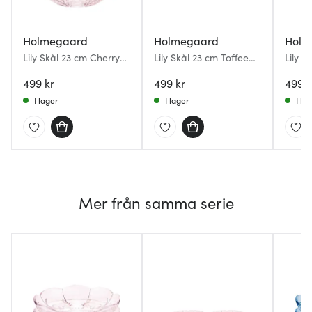
Holmegaard
Holmegaard
Holm
Lily Skål 23 cm Cherry
Lily Skål 23 cm Toffee
Lily S
Blossom
Rose
499 kr
499 kr
499 k
I lager
I lager
I la
Mer från samma serie