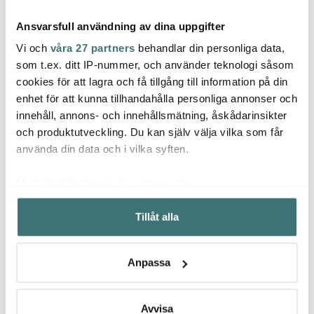
Ansvarsfull användning av dina uppgifter
Vi och
våra 27 partners
behandlar din personliga data,
som t.ex. ditt IP-nummer, och använder teknologi såsom
cookies för att lagra och få tillgång till information på din
Dorre
Dorr
enhet för att kunna tillhandahålla personliga annonser och
Stiernholm
Champagneförslutare
New 
innehåll, annons- och innehållsmätning, åskådarinsikter
luftpump Silver
Bubbles
Bestic
champagneglas 16 cl
och produktutveckling. Du kan själv välja vilka som får
62 kr
6-pack klar
321 kr
947 k
89 kr
459 kr
använda din data och i vilka syften.
I lager
I lager
I la
Med din tillåtelse skulle vi även vilja:
Samla in information om din geografiska plats som
Tillåt alla
kan ha en noggrannhet på upp till flera meter
Identifiera din enhet genom att aktivt skanna den för
specifika kännetecken (fingeravtryck)
Låt dig inspireras av våra kunder
Anpassa
Ta reda på mer om hur dina personliga uppgifter
behandlas och ställ in dina preferenser i
detaljsektionen
.
Du kan ändra eller dra tillbaka ditt samtycke när som
Avvisa