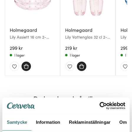
Holmegaard
Holmegaard
Holm
Lily Assiett 16 cm 2-
Lily Vattenglas 32 cl 2-
Lily A
Pack Cherry Blossom
pack Cherry Blossom
Pack B
299 kr
219 kr
299 k
I lager
I lager
I la
Du kanske också gillar
30%
30%
Samtycke
Information
Reklaminställningar
Om