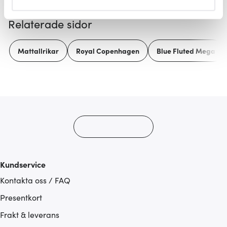
helst från cookie-förklaringen.
Relaterade sidor
Vi använder cookies för att innehållet och annonserna
ska anpassas efter det som vi tror att du tycker om. Det
Mattallrikar
Royal Copenhagen
Blue Fluted Mega
gör också att vi kan analysera vår trafik och göra
hemsidan ännu bättre. Du bestämmer själv vilka cookies
som du vill dela med dig av.
Kundservice
Kontakta oss / FAQ
Presentkort
Frakt & leverans