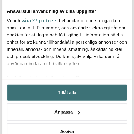
Ansvarsfull användning av dina uppgifter
Vi och
våra 27 partners
behandlar din personliga data,
som t.ex. ditt IP-nummer, och använder teknologi såsom
cookies för att lagra och få tillgång till information på din
enhet för att kunna tillhandahålla personliga annonser och
Royal Copenhagen
Royal Copenhagen
Roya
innehåll, annons- och innehållsmätning, åskådarinsikter
White Fluted Tallrik flat
History Mix skålset 17
Blue F
22 cm
cm 3 delar
2,4 L 
och produktutveckling. Du kan själv välja vilka som får
359 kr
2579 kr
1649 
449 kr
använda din data och i vilka syften.
I lager
I lager
I la
Med din tillåtelse skulle vi även vilja:
Samla in information om din geografiska plats som
Tillåt alla
kan ha en noggrannhet på upp till flera meter
Identifiera din enhet genom att aktivt skanna den för
specifika kännetecken (fingeravtryck)
Låt dig inspireras av våra kunder
Anpassa
Ta reda på mer om hur dina personliga uppgifter
behandlas och ställ in dina preferenser i
detaljsektionen
.
Du kan ändra eller dra tillbaka ditt samtycke när som
Avvisa