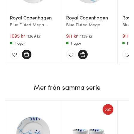
Royal Copenhagen
Royal Copenhagen
Roya
Blue Fluted Mega
Blue Fluted Mega
Blue 
Tallrik flat 27 cm dekor
Tallrik flat 22 cm dekor
Tallri
2
1095 kr
nr 2
911 kr
6
911 kr
1369 kr
1139 kr
I lager
I lager
I la
Mer från samma serie
20%