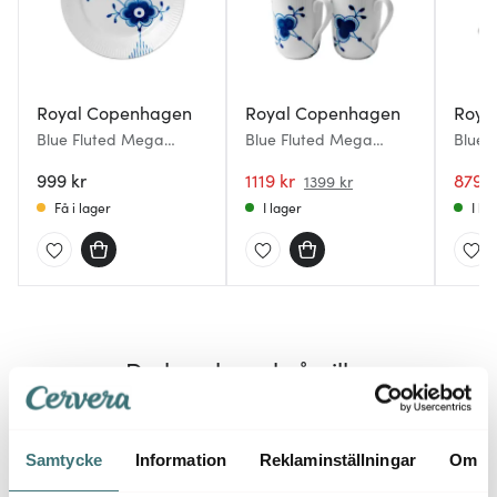
Royal Copenhagen
Royal Copenhagen
Roya
Blue Fluted Mega
Blue Fluted Mega
Blue 
Tallrik flat 19 cm dekor
Mugg 36 cl 2-pack
Tekop
6
999 kr
1119 kr
879 k
1399 kr
Få i lager
I lager
I la
Du kanske också gillar
20%
Samtycke
Information
Reklaminställningar
Om