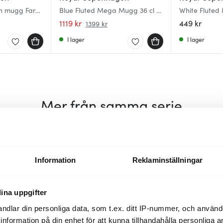
on mugg Far
Blue Fluted Mega Mugg 36 cl 2-
White Fluted
pack
Handtag 24 c
1119 kr
449 kr
1399 kr
I lager
I lager
Mer från samma serie
Information
Reklaminställningar
ina uppgifter
ndlar din personliga data, som t.ex. ditt IP-nummer, och använ
ill information på din enhet för att kunna tillhandahålla personliga