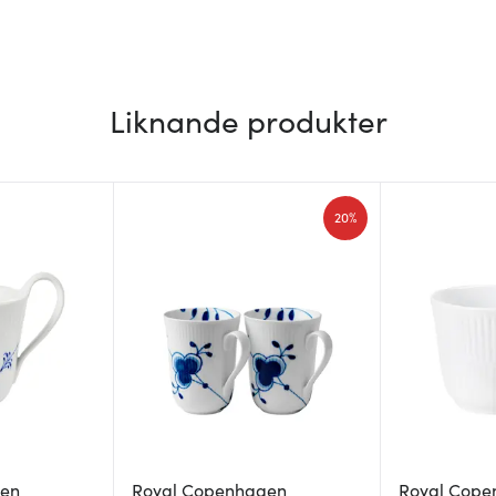
Liknande produkter
20%
gen
Royal Copenhagen
Royal Cope