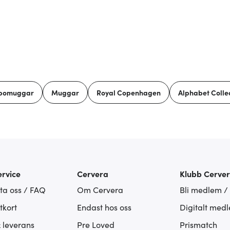
bomuggar
Muggar
Royal Copenhagen
Alphabet Colle
rvice
Cervera
Klubb Cerve
ta oss / FAQ
Om Cervera
Bli medlem /
tkort
Endast hos oss
Digitalt med
& leverans
Pre Loved
Prismatch