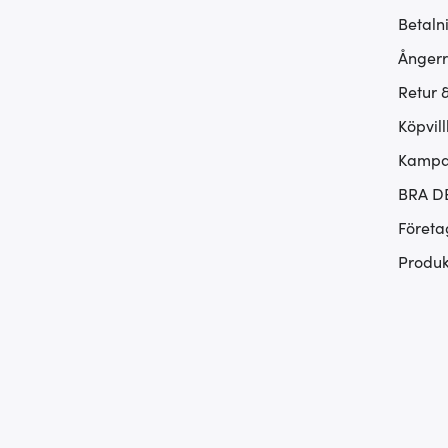
Betaln
Ångerr
Retur 
Köpvill
Kampan
BRA D
Företa
Produk