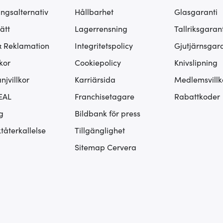
ingsalternativ
Hållbarhet
Glasgaranti
ätt
Lagerrensning
Tallriksgarant
& Reklamation
Integritetspolicy
Gjutjärnsgara
kor
Cookiepolicy
Knivslipning
jvillkor
Karriärsida
Medlemsvillk
EAL
Franchisetagare
Rabattkoder
g
Bildbank för press
tåterkallelse
Tillgänglighet
Sitemap Cervera