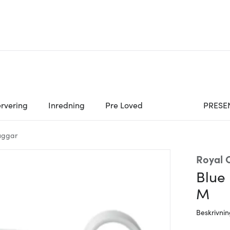
rvering
Inredning
Pre Loved
PRESE
uggar
Royal
Blue 
M
Beskrivni