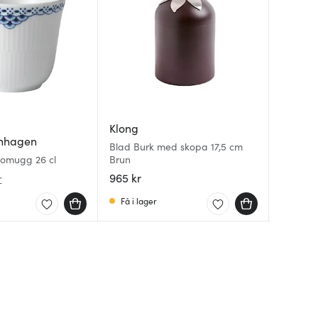
Klong
nhagen
Jamie O
Skepps
Blad Burk med skopa 17,5 cm
momugg 26 cl
Brun
Tefal E
Ställ til
965 kr
549 kr
299 kr
r
Få i lager
I lager
I lager