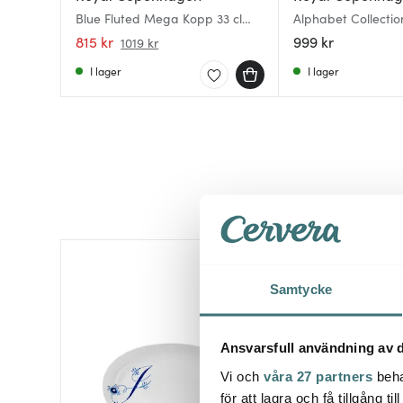
Blue Fluted Mega Kopp 33 cl
Alphabet Collecti
högt handtag
33 cl blå/vit
815 kr
999 kr
1019 kr
I lager
I lager
Samtycke
Ansvarsfull användning av d
Vi och
våra 27 partners
beha
för att lagra och få tillgång t