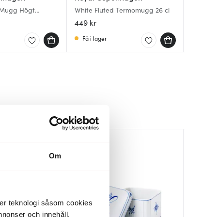
 Mugg Högt
White Fluted Termomugg 26 cl
Alphabe
Blue Fl
l
33 cl
högt h
449 kr
999 kr
815 kr
Få i lager
Få i la
I lager
Lagerren
Om
der teknologi såsom cookies
 annonser och innehåll,