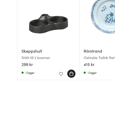
Skeppshult
Rörstrand
Ställ till 2 kvarnar
Ostindia Tallrik fla
299 kr
415 kr
I lager
I lager