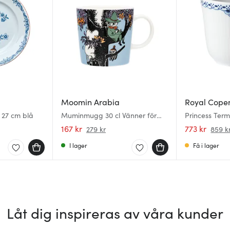
Moomin Arabia
Royal Cope
t 27 cm blå
Muminmugg 30 cl Vänner för
Princess Ter
alltid
167 kr
773 kr
279 kr
859 k
I lager
Få i lager
Låt dig inspireras av våra kunder