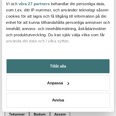
Vi och
våra 27 partners
behandlar din personliga data,
Bod
Anders Petter
Anders Petter
som t.ex. ditt IP-nummer, och använder teknologi såsom
Kaffe
Classic
Steel Essentials
svart
cookies för att lagra och få tillgång till information på din
Stekpanneskydd 3-
Potatissticka 15,5 cm
enhet för att kunna tillhandahålla personliga annonser och
pack grå
55 kr
stål/svart
39 kr
20 kr
79 kr
innehåll, annons- och innehållsmätning, åskådarinsikter
I lager
I lager
I la
och produktutveckling. Du kan själv välja vilka som får
använda din data och i vilka syften.
Med din tillåtelse skulle vi även vilja:
Samla in information om din geografiska plats som
Tillåt alla
kan ha en noggrannhet på upp till flera meter
Låt dig inspireras av våra kunder
Identifiera din enhet genom att aktivt skanna den för
specifika kännetecken (fingeravtryck)
Anpassa
Ta reda på mer om hur dina personliga uppgifter
behandlas och ställ in dina preferenser i
detaljsektionen
.
Relaterade sidor
Du kan ändra eller dra tillbaka ditt samtycke när som
Avvisa
helst från cookie-förklaringen.
Tekannor
Bodum
Assam