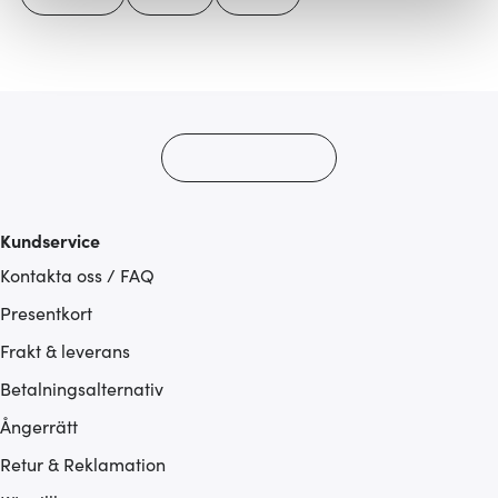
Vi använder cookies för att innehållet och annonserna
ska anpassas efter det som vi tror att du tycker om. Det
gör också att vi kan analysera vår trafik och göra
hemsidan ännu bättre. Du bestämmer själv vilka cookies
som du vill dela med dig av.
Kundservice
Kontakta oss / FAQ
Presentkort
Frakt & leverans
Betalningsalternativ
Ångerrätt
Retur & Reklamation