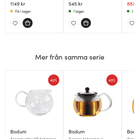
1149 kr
545 kr
887 k
Få i lager
I lager
I la
Mer från samma serie
40%
40%
Bodum
Bodum
Bod
Assam glas till tekanna
Assam tekanna /
Assam