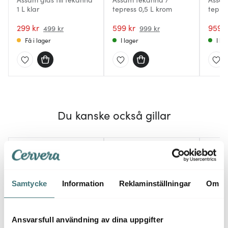
1 L klar
tepress 0,5 L krom
tepres
299 kr
599 kr
959 k
499 kr
999 kr
Få i lager
I lager
I la
Du kanske också gillar
30%
Samtycke
Information
Reklaminställningar
Om
Ansvarsfull användning av dina uppgifter