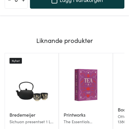
Liknande produkter
Nyhet
Bod
Bredemeijer
Printworks
Otton
Sichuan presentset 1 L
The Essentials
1380W
2-pack svart
teverktyg gåvoset