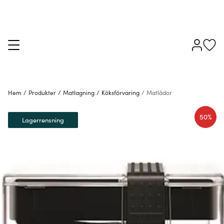
Hem
/
Produkter
/
Matlagning
/
Köksförvaring
/
Matlådor
50%
Lagerrensning