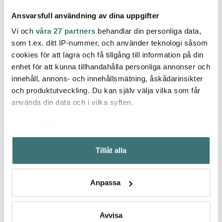
Ansvarsfull användning av dina uppgifter
Vi och
våra 27 partners
behandlar din personliga data,
som t.ex. ditt IP-nummer, och använder teknologi såsom
cookies för att lagra och få tillgång till information på din
Bodum
Bodum
Bod
enhet för att kunna tillhandahålla personliga annonser och
Pour Over Bryggare
Chambord Kaffepress 3
Assam 
med filter 4 koppar 0,5
koppar 35 cl Koppar
1 L kla
innehåll, annons- och innehållsmätning, åskådarinsikter
L Kork
och produktutveckling. Du kan själv välja vilka som får
353 kr
599 kr
299 k
589 kr
använda din data och i vilka syften.
Få i lager
I lager
Få i
Med din tillåtelse skulle vi även vilja:
Samla in information om din geografiska plats som
Tillåt alla
kan ha en noggrannhet på upp till flera meter
Identifiera din enhet genom att aktivt skanna den för
specifika kännetecken (fingeravtryck)
Låt dig inspireras av våra kunder
Anpassa
Ta reda på mer om hur dina personliga uppgifter
behandlas och ställ in dina preferenser i
detaljsektionen
.
Du kan ändra eller dra tillbaka ditt samtycke när som
Avvisa