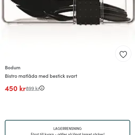
Bodum
Bistro matlåda med bestick svart
450 kr
899 kr
LAGERRENSNING
Först till kvarn - gäller så långt lagret räcker!