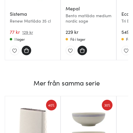
Mepal
Sistema
Eco 
Bento matlåda medium
Renew Matlåda 35 cl
nordic sage
Tri B
trede
77 kr
229 kr
549 k
129 kr
I lager
Få i lager
Få i
Mer från samma serie
40%
30%