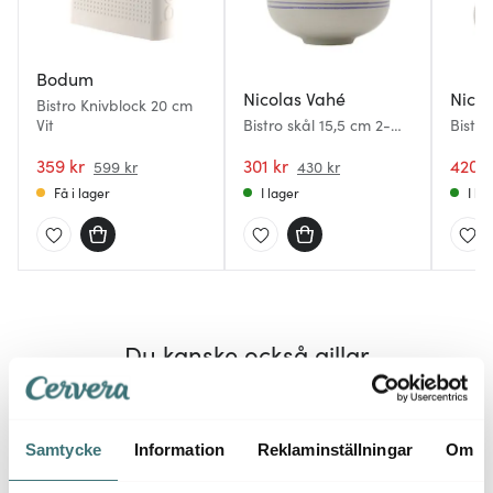
Bodum
Nicolas Vahé
Nicol
Bistro Knivblock 20 cm
Vit
Bistro skål 15,5 cm 2-
Bistro
pack blå/vit
cm
359 kr
301 kr
420 k
599 kr
430 kr
Få i lager
I lager
I la
Du kanske också gillar
40%
Samtycke
Information
Reklaminställningar
Om