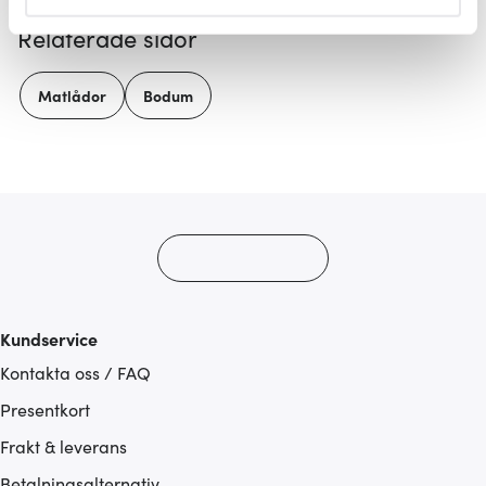
helst från cookie-förklaringen.
Relaterade sidor
Vi använder cookies för att innehållet och annonserna
ska anpassas efter det som vi tror att du tycker om. Det
Matlådor
Bodum
gör också att vi kan analysera vår trafik och göra
hemsidan ännu bättre. Du bestämmer själv vilka cookies
som du vill dela med dig av.
Kundservice
Kontakta oss / FAQ
Presentkort
Frakt & leverans
Betalningsalternativ