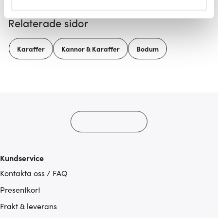
helst från cookie-förklaringen.
Relaterade sidor
Vi använder cookies för att innehållet och annonserna
ska anpassas efter det som vi tror att du tycker om. Det
Karaffer
Kannor & Karaffer
Bodum
gör också att vi kan analysera vår trafik och göra
hemsidan ännu bättre. Du bestämmer själv vilka cookies
som du vill dela med dig av.
Kundservice
Kontakta oss / FAQ
Presentkort
Frakt & leverans