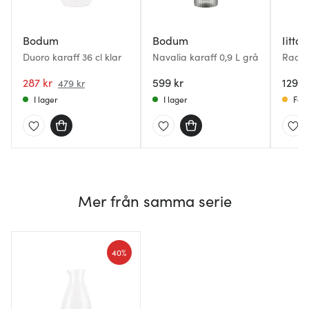
Bodum
Bodum
Iittal
Duoro karaff 36 cl klar
Navalia karaff 0,9 L grå
Raami
287 kr
599 kr
1290 
479 kr
I lager
I lager
Få i
Mer från samma serie
40%