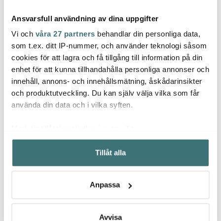
Ansvarsfull användning av dina uppgifter
Vi och
våra 27 partners
behandlar din personliga data,
som t.ex. ditt IP-nummer, och använder teknologi såsom
cookies för att lagra och få tillgång till information på din
Bodum
Bodum
Bod
enhet för att kunna tillhandahålla personliga annonser och
Kaffemått måttsked 7 g
Chambord Kaffepress 3
Bistro
innehåll, annons- och innehållsmätning, åskådarinsikter
svart
koppar 35 cl Krom
Vit
och produktutveckling. Du kan själv välja vilka som får
20 kr
419 kr
359 k
33 kr
599 kr
använda din data och i vilka syften.
I lager
I lager
Få i
Med din tillåtelse skulle vi även vilja:
Samla in information om din geografiska plats som
Tillåt alla
kan ha en noggrannhet på upp till flera meter
Identifiera din enhet genom att aktivt skanna den för
specifika kännetecken (fingeravtryck)
Låt dig inspireras av våra kunder
Anpassa
Ta reda på mer om hur dina personliga uppgifter
behandlas och ställ in dina preferenser i
detaljsektionen
.
Du kan ändra eller dra tillbaka ditt samtycke när som
Avvisa