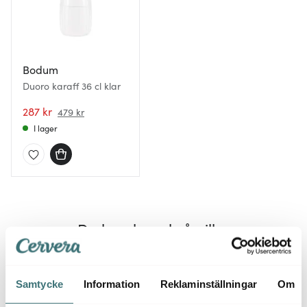
Bodum
Duoro karaff 36 cl klar
287 kr
479 kr
I lager
Du kanske också gillar
39%
30%
Samtycke
Information
Reklaminställningar
Om