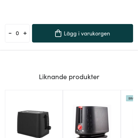
-
+
Lägg i varukorgen
Liknande produkter
BRA D