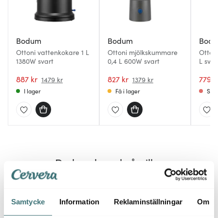
Bodum
Bodum
Bod
Ottoni vattenkokare 1 L
Ottoni mjölkskummare
Otton
1380W svart
0,4 L 600W svart
L svar
887 kr
827 kr
779 k
1479 kr
1379 kr
I lager
Få i lager
Slut
Du kanske också gillar
Samtycke
Information
Reklaminställningar
Om