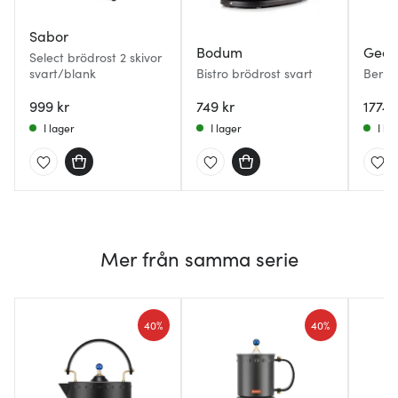
Sabor
Bodum
Geor
Select brödrost 2 skivor
svart/blank
Bistro brödrost svart
Berna
stål
999 kr
749 kr
1774 
I lager
I lager
I la
Mer från samma serie
40%
40%