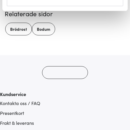
helst från cookie-förklaringen.
Relaterade sidor
Vi använder cookies för att innehållet och annonserna
ska anpassas efter det som vi tror att du tycker om. Det
Brödrost
Bodum
gör också att vi kan analysera vår trafik och göra
hemsidan ännu bättre. Du bestämmer själv vilka cookies
som du vill dela med dig av.
Kundservice
Kontakta oss / FAQ
Presentkort
Frakt & leverans