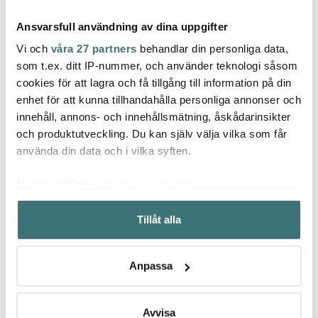
Ansvarsfull användning av dina uppgifter
Vi och
våra 27 partners
behandlar din personliga data,
som t.ex. ditt IP-nummer, och använder teknologi såsom
cookies för att lagra och få tillgång till information på din
Sabo
enhet för att kunna tillhandahålla personliga annonser och
Anders Petter
Tramontina
Select
innehåll, annons- och innehållsmätning, åskådarinsikter
Steel Essentials
Grano stekpanna 26
1200W
Potatissticka 15,5 cm
cm stål
och produktutveckling. Du kan själv välja vilka som får
stål/svart
39 kr
1599 kr
1099 
använda din data och i vilka syften.
I lager
I lager
I la
Med din tillåtelse skulle vi även vilja:
Samla in information om din geografiska plats som
Tillåt alla
kan ha en noggrannhet på upp till flera meter
Identifiera din enhet genom att aktivt skanna den för
specifika kännetecken (fingeravtryck)
Låt dig inspireras av våra kunder
Anpassa
Ta reda på mer om hur dina personliga uppgifter
behandlas och ställ in dina preferenser i
detaljsektionen
.
Du kan ändra eller dra tillbaka ditt samtycke när som
Avvisa