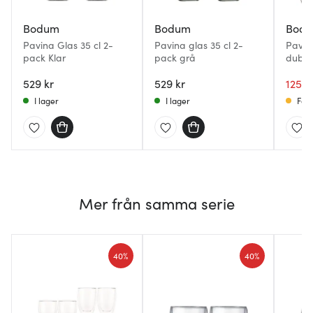
Bodum
Bodum
Bod
Pavina Glas 35 cl 2-
Pavina glas 35 cl 2-
Pavin
pack Klar
pack grå
dubbe
45 cl 
529 kr
529 kr
1258 
I lager
I lager
Få i
Mer från samma serie
40%
40%