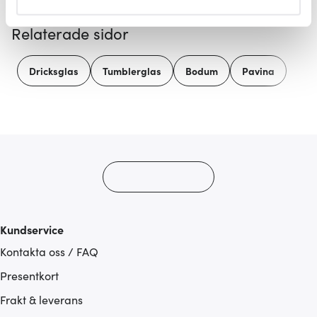
helst från cookie-förklaringen.
Relaterade sidor
Vi använder cookies för att innehållet och annonserna
ska anpassas efter det som vi tror att du tycker om. Det
Dricksglas
Tumblerglas
Bodum
Pavina
gör också att vi kan analysera vår trafik och göra
hemsidan ännu bättre. Du bestämmer själv vilka cookies
som du vill dela med dig av.
Kundservice
Kontakta oss / FAQ
Presentkort
Frakt & leverans