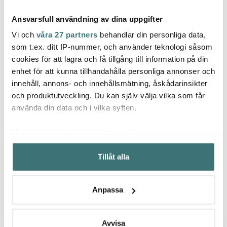
Ansvarsfull användning av dina uppgifter
Vi och
våra 27 partners
behandlar din personliga data,
som t.ex. ditt IP-nummer, och använder teknologi såsom
cookies för att lagra och få tillgång till information på din
enhet för att kunna tillhandahålla personliga annonser och
Solstickan
Le Creuset
Mode
innehåll, annons- och innehållsmätning, åskådarinsikter
Tändsticksrör 10 cm
Mugg 35 cl Bleu Riviera
Lundi
Svart
23 cm 
och produktutveckling. Du kan själv välja vilka som får
169 kr
199 kr
399 k
använda din data och i vilka syften.
I lager
I lager
I la
Med din tillåtelse skulle vi även vilja:
Samla in information om din geografiska plats som
Tillåt alla
kan ha en noggrannhet på upp till flera meter
Identifiera din enhet genom att aktivt skanna den för
specifika kännetecken (fingeravtryck)
Låt dig inspireras av våra kunder
Anpassa
Ta reda på mer om hur dina personliga uppgifter
behandlas och ställ in dina preferenser i
detaljsektionen
.
Du kan ändra eller dra tillbaka ditt samtycke när som
Avvisa