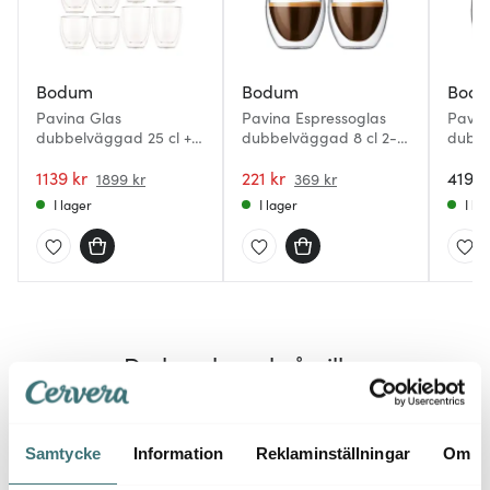
Bodum
Bodum
Bod
Pavina Glas
Pavina Espressoglas
Pavin
dubbelväggad 25 cl +
dubbelväggad 8 cl 2-
dubbe
35 cl 8-pack
pack
pack
1139 kr
221 kr
419 k
1899 kr
369 kr
I lager
I lager
I la
Du kanske också gillar
Samtycke
Information
Reklaminställningar
Om