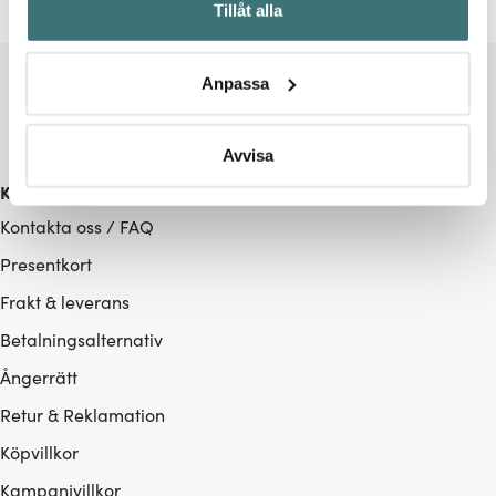
Tillåt alla
kan ha en noggrannhet på upp till flera meter
Identifiera din enhet genom att aktivt skanna den för
specifika kännetecken (fingeravtryck)
Anpassa
Ta reda på mer om hur dina personliga uppgifter
behandlas och ställ in dina preferenser i
detaljsektionen
.
Du kan ändra eller dra tillbaka ditt samtycke när som
Avvisa
helst från cookie-förklaringen.
Kundservice
Kontakta oss / FAQ
Vi använder cookies för att innehållet och annonserna
ska anpassas efter det som vi tror att du tycker om. Det
Presentkort
gör också att vi kan analysera vår trafik och göra
Frakt & leverans
hemsidan ännu bättre. Du bestämmer själv vilka cookies
Betalningsalternativ
som du vill dela med dig av.
Ångerrätt
Retur & Reklamation
Köpvillkor
Kampanjvillkor