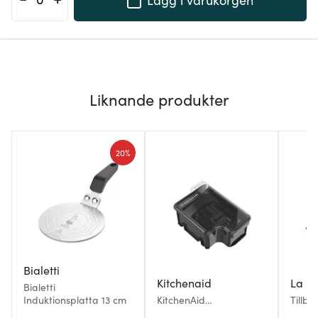
Liknande produkter
20%
Bialetti
Kitchenaid
La P
Bialetti
Induktionsplatta 13 cm
KitchenAid
Tillb
bönbehållare till
kork 