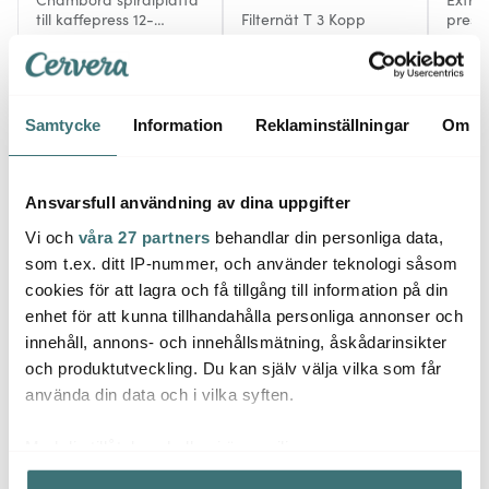
till kaffepress 12-
Filternät T 3 Kopp
press
koppar krom
kopp
71 kr
95 kr
269 k
119 kr
159 kr
Få i lager
I lager
I la
Samtycke
Information
Reklaminställningar
Om
Ansvarsfull användning av dina uppgifter
Vi och
våra 27 partners
behandlar din personliga data,
Låt dig inspireras av våra kunder
som t.ex. ditt IP-nummer, och använder teknologi såsom
cookies för att lagra och få tillgång till information på din
enhet för att kunna tillhandahålla personliga annonser och
innehåll, annons- och innehållsmätning, åskådarinsikter
Relaterade sidor
och produktutveckling. Du kan själv välja vilka som får
använda din data och i vilka syften.
Espressomaskin
Espressomaskin
Bodum
Med din tillåtelse skulle vi även vilja:
Samla in information om din geografiska plats som