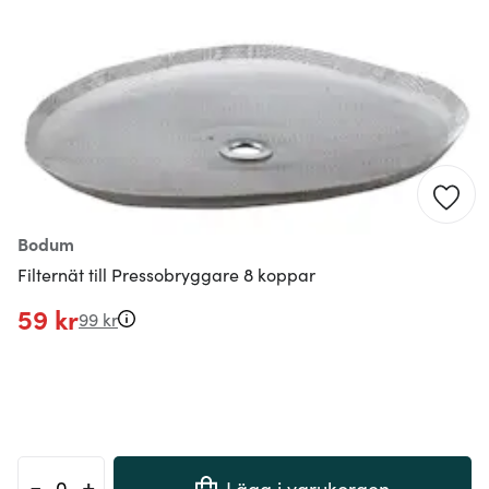
Bodum
Filternät till Pressobryggare 8 koppar
59 kr
99 kr
-
+
Lägg i varukorgen