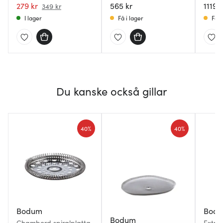
279 kr
helautomatisk
565 kr
1119 k
349 kr
espressomaskin
I lager
Få i lager
Få i
Du kanske också gillar
40%
40%
Bodum
Bod
Bodum
Chambord spiralplatta
Extrag