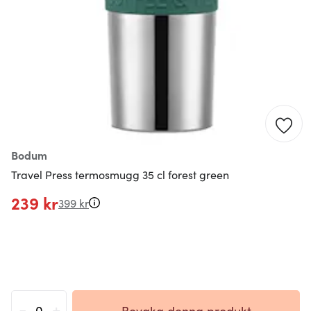
Bodum
Travel Press termosmugg 35 cl forest green
239 kr
399 kr
-
+
Bevaka denna produkt