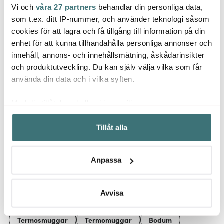
Vi och
våra 27 partners
behandlar din personliga data,
Bodum
Bodum
Bod
som t.ex. ditt IP-nummer, och använder teknologi såsom
Mjölkskummare 22,5 cm
Pavina Glas 35 cl 2-
Bistro
Svart
pack Klar
Svart
cookies för att lagra och få tillgång till information på din
enhet för att kunna tillhandahålla personliga annonser och
249 kr
529 kr
739 k
innehåll, annons- och innehållsmätning, åskådarinsikter
I lager
I lager
I la
och produktutveckling. Du kan själv välja vilka som får
använda din data och i vilka syften.
Med din tillåtelse skulle vi även vilja:
Samla in information om din geografiska plats som
Tillåt alla
kan ha en noggrannhet på upp till flera meter
Låt dig inspireras av våra kunder
Identifiera din enhet genom att aktivt skanna den för
specifika kännetecken (fingeravtryck)
Anpassa
Ta reda på mer om hur dina personliga uppgifter
behandlas och ställ in dina preferenser i
detaljsektionen
.
Relaterade sidor
Du kan ändra eller dra tillbaka ditt samtycke när som
Avvisa
helst från cookie-förklaringen.
Termosmuggar
Termomuggar
Bodum