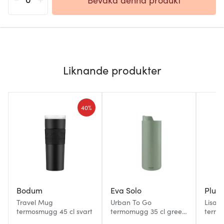
Liknande produkter
40%
Bodum
Eva Solo
Pluto
Travel Mug
Urban To Go
Lisa 
termosmugg 45 cl svart
termomugg 35 cl green
termo
goddess
Mikey