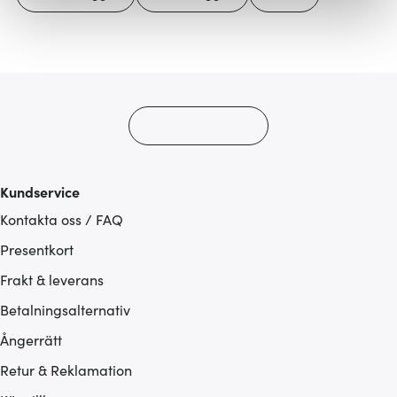
Vi använder cookies för att innehållet och annonserna
ska anpassas efter det som vi tror att du tycker om. Det
gör också att vi kan analysera vår trafik och göra
hemsidan ännu bättre. Du bestämmer själv vilka cookies
som du vill dela med dig av.
Kundservice
Kontakta oss / FAQ
Presentkort
Frakt & leverans
Betalningsalternativ
Ångerrätt
Retur & Reklamation