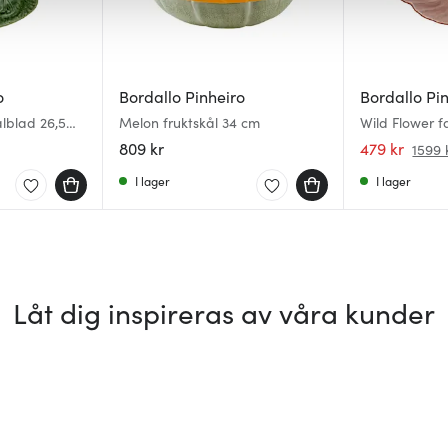
o
Bordallo Pinheiro
Bordallo Pi
lblad 26,5
Melon fruktskål 34 cm
Wild Flower f
809 kr
479 kr
1599 
I lager
I lager
Låt dig inspireras av våra kunder