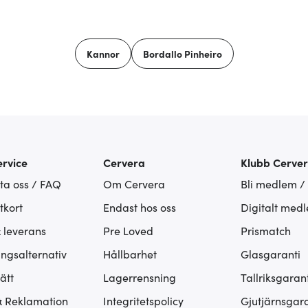
Kannor
Bordallo Pinheiro
rvice
Cervera
Klubb Cerve
ta oss / FAQ
Om Cervera
Bli medlem /
tkort
Endast hos oss
Digitalt med
& leverans
Pre Loved
Prismatch
ingsalternativ
Hållbarhet
Glasgaranti
ätt
Lagerrensning
Tallriksgarant
& Reklamation
Integritetspolicy
Gjutjärnsgara