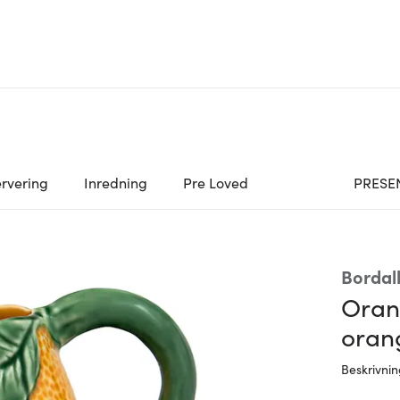
rvering
Inredning
Pre Loved
PRESE
Bordal
Oran
oran
Beskrivni