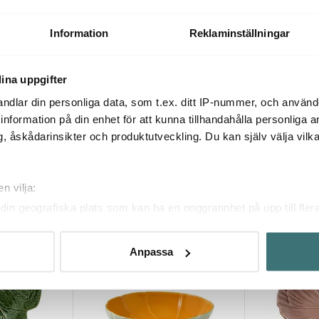
prästkrage
Pitchers kanna 1,35 L druvor
Grapes kanna 
blå/grön
929 kr
2219 kr
Information
Reklaminställningar
Få i lager
Få i lager
ina uppgifter
ndlar din personliga data, som t.ex. ditt IP-nummer, och använ
ill information på din enhet för att kunna tillhandahålla personliga
, åskådarinsikter och produktutveckling. Du kan själv välja vilk
Du kanske också gillar
n vilja:
din geografiska plats som kan ha en noggrannhet på upp till fler
Lagerrensning
om att aktivt skanna den för specifika kännetecken (fingeravtryc
rsonliga uppgifter behandlas och ställ in dina preferenser i
deta
Anpassa
ke när som helst från cookie-förklaringen.
innehållet och annonserna ska anpassas efter det som vi tror att
fik och göra hemsidan ännu bättre. Du bestämmer själv vilka cook