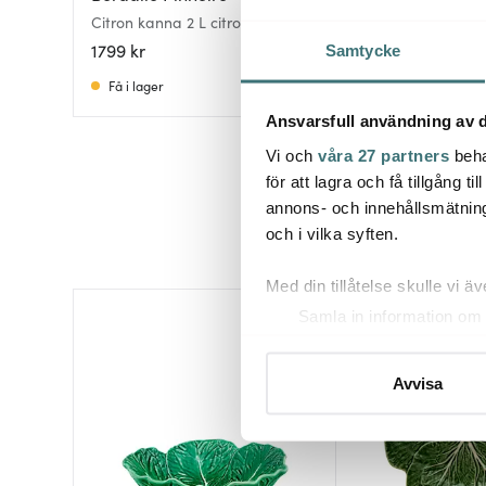
Citron kanna 2 L citrongul
Maria Flor kanna 
1,65 L
1799 kr
1019 kr
Samtycke
Få i lager
Få i lager
Ansvarsfull användning av d
Vi och
våra 27 partners
beha
för att lagra och få tillgång t
annons- och innehållsmätning
och i vilka syften.
Med din tillåtelse skulle vi äve
Samla in information om 
Identifiera din enhet gen
Ta reda på mer om hur dina pe
Avvisa
eller dra tillbaka ditt samtyc
Vi använder cookies för att 
att vi kan analysera vår tra