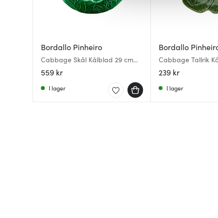
av.
Bordallo Pinheiro
Bordallo Pinheir
Cabbage Skål Kålblad 29 cm
Cabbage Tallrik Kå
Grön
cm Grön
559 kr
239 kr
I lager
I lager