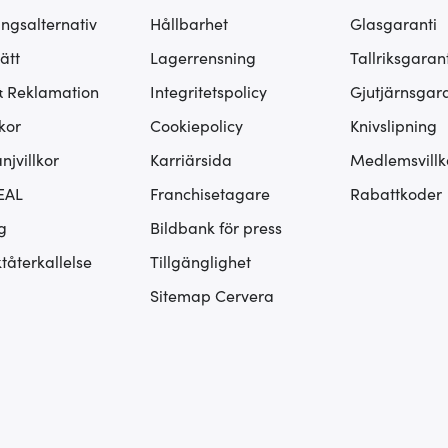
ingsalternativ
Hållbarhet
Glasgaranti
ätt
Lagerrensning
Tallriksgarant
& Reklamation
Integritetspolicy
Gjutjärnsgara
kor
Cookiepolicy
Knivslipning
jvillkor
Karriärsida
Medlemsvillk
EAL
Franchisetagare
Rabattkoder
g
Bildbank för press
tåterkallelse
Tillgänglighet
Sitemap Cervera