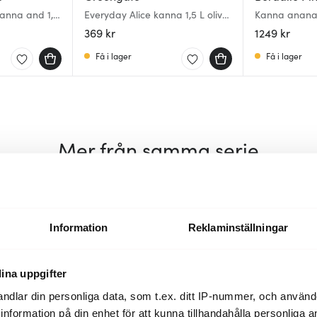
kanna and 1,5
Everyday Alice kanna 1,5 L olive
Kanna ananas
green
369 kr
1249 kr
Få i lager
Få i lager
Mer från samma serie
Information
Reklaminställningar
ina uppgifter
ndlar din personliga data, som t.ex. ditt IP-nummer, och använ
ill information på din enhet för att kunna tillhandahålla personliga