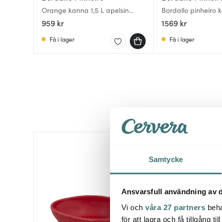
Orange kanna 1,5 L apelsin
Bordallo pinheiro 
orange/grön
L
959 kr
1569 kr
Få i lager
Få i lager
Samtycke
Ansvarsfull användning av d
Vi och
våra 27 partners
beha
för att lagra och få tillgång t