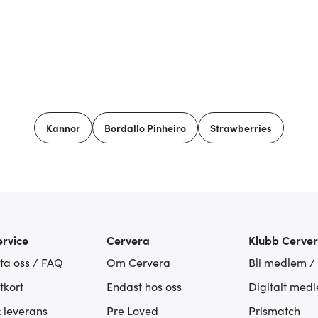
Kannor
Bordallo Pinheiro
Strawberries
rvice
Cervera
Klubb Cerve
ta oss / FAQ
Om Cervera
Bli medlem /
tkort
Endast hos oss
Digitalt med
& leverans
Pre Loved
Prismatch