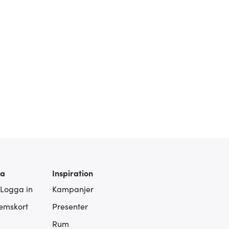
ra
Inspiration
 Logga in
Kampanjer
lemskort
Presenter
Rum