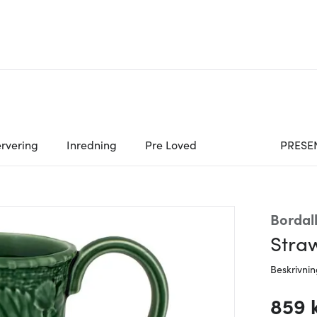
rvering
Inredning
Pre Loved
PRESE
Bordal
Stra
Beskrivni
859 