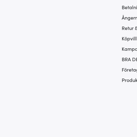
Betaln
Ångerr
Retur 
Köpvill
Kampan
BRA D
Företa
Produk