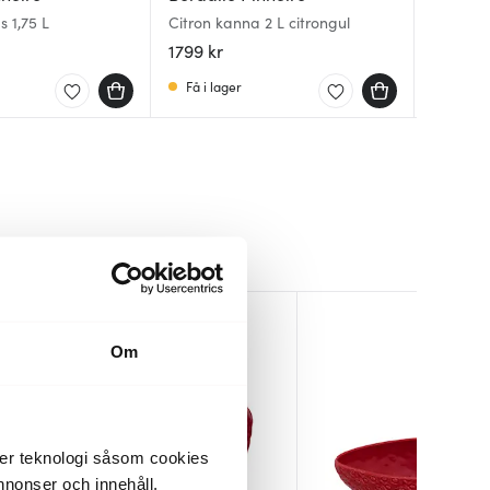
 1,75 L
Citron kanna 2 L citrongul
Maria F
Orange 
1,65 L
orange
1799 kr
1019 kr
959 kr
Få i lager
Få i la
Få i la
Om
der teknologi såsom cookies
 annonser och innehåll,