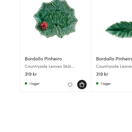
Bordallo Pinheiro
Bordallo Pinheir
Countryside Leaves Skål
Countryside Leave
Nyckelpiga 14x12,6 cm Grön
Trollslända 16x6,5
319 kr
319 kr
I lager
I lager