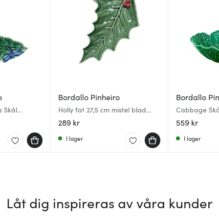
o
Bordallo Pinheiro
Bordallo Pi
s Skål
Holly fat 27,5 cm mistel blad
Cabbage Skå
 cm Grön
grön
Grön
289 kr
559 kr
I lager
I lager
Låt dig inspireras av våra kunder