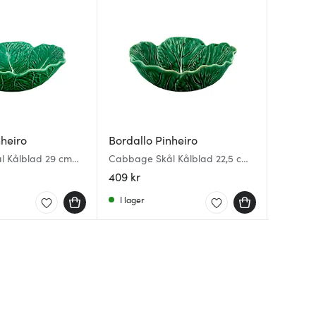
nheiro
Bordallo Pinheiro
Bordall
Bordall
l Kålblad 29 cm
Cabbage Skål Kålblad 22,5 cm
Wild Fl
Country
Grön
Nyckelp
409 kr
479 kr
319 kr
I lager
I lager
I lager