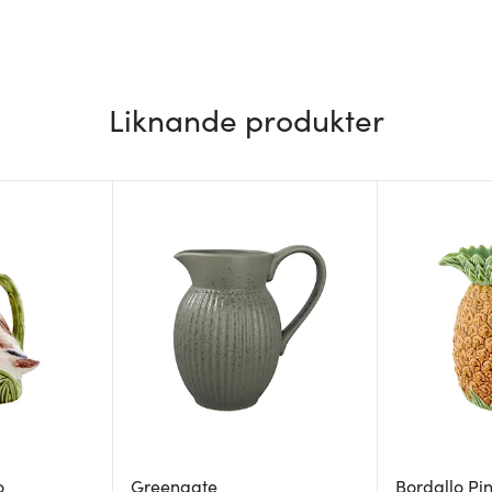
Liknande produkter
o
Greengate
Bordallo Pi