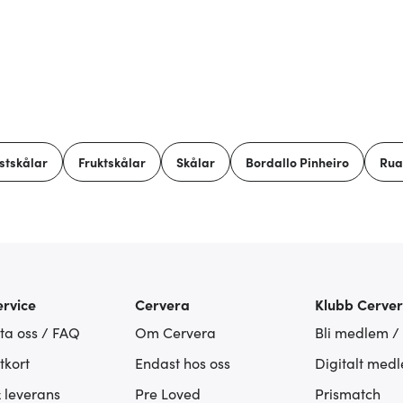
stskålar
Fruktskålar
Skålar
Bordallo Pinheiro
Rua
rvice
Cervera
Klubb Cerve
ta oss / FAQ
Om Cervera
Bli medlem /
tkort
Endast hos oss
Digitalt med
& leverans
Pre Loved
Prismatch