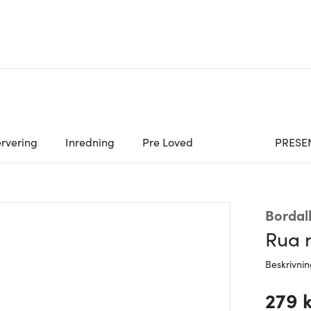
rvering
Inredning
Pre Loved
PRESE
Bordal
Rua 
Beskrivni
279 