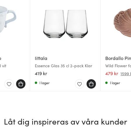
o
Iittala
Bordallo Pi
 vit
Essence Glas 35 cl 2-pack Klar
Wild Flower f
419 kr
479 kr
1599 
I lager
I lager
Låt dig inspireras av våra kunder