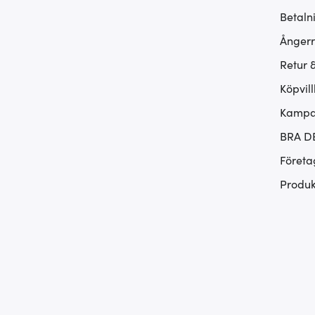
Betaln
Ångerr
Retur 
Köpvill
Kampan
BRA D
Företa
Produk