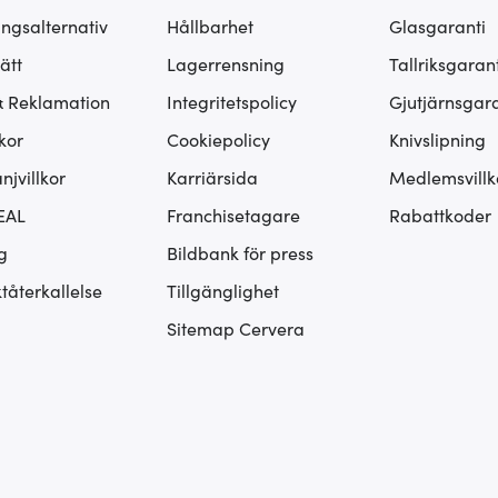
ingsalternativ
Hållbarhet
Glasgaranti
ätt
Lagerrensning
Tallriksgarant
& Reklamation
Integritetspolicy
Gjutjärnsgara
kor
Cookiepolicy
Knivslipning
jvillkor
Karriärsida
Medlemsvillk
EAL
Franchisetagare
Rabattkoder
g
Bildbank för press
tåterkallelse
Tillgänglighet
Sitemap Cervera