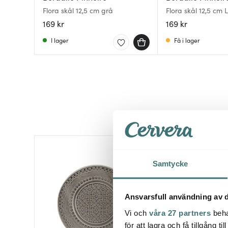
Flora skål 12,5 cm grå
Flora skål 12,5 cm L
169 kr
169 kr
I lager
Få i lager
Lagerrensning
Samtycke
Ansvarsfull användning av d
Vi och
våra 27 partners
beha
för att lagra och få tillgång t