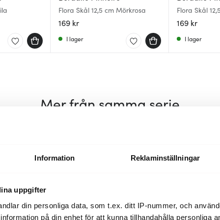
ila
Flora Skål 12,5 cm Mörkrosa
Flora Skål 12
169 kr
169 kr
I lager
I lager
Mer från samma serie
50%
Information
Reklaminställningar
ina uppgifter
ndlar din personliga data, som t.ex. ditt IP-nummer, och använ
ill information på din enhet för att kunna tillhandahålla personliga