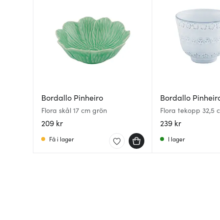
Bordallo Pinheiro
Bordallo Pinheir
Flora skål 17 cm grön
Flora tekopp 32,5 cl
209 kr
239 kr
Få i lager
I lager