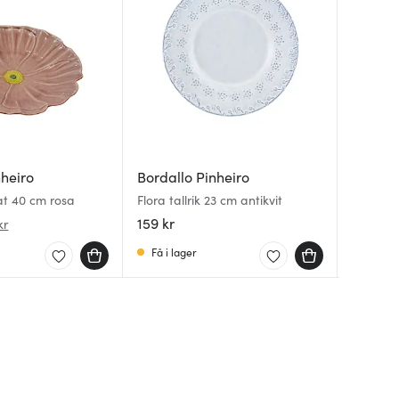
nheiro
Bordallo Pinheiro
Bordall
Bordall
at 40 cm rosa
Flora tallrik 23 cm antikvit
Cabbage
Flora sk
cm kål 
159 kr
599 kr
209 kr
kr
Få i lager
Få i la
Få i la