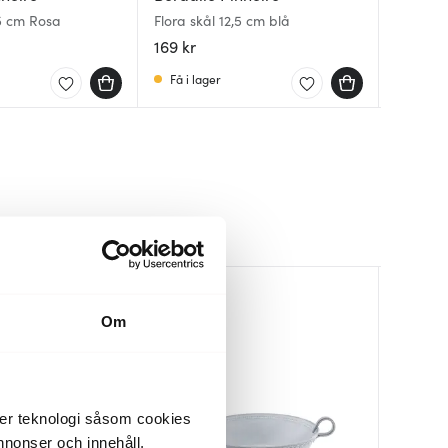
,5 cm Rosa
Flora skål 12,5 cm blå
Flora sk
Flora sk
169 kr
169 kr
169 kr
Få i lager
I lager
I lager
Om
der teknologi såsom cookies
 annonser och innehåll,