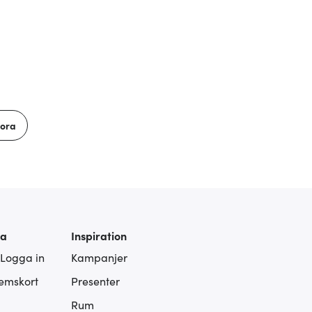
lora
ra
Inspiration
 Logga in
Kampanjer
lemskort
Presenter
Rum