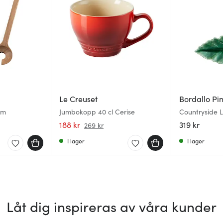
Le Creuset
Bordallo Pi
cm
Jumbokopp 40 cl Cerise
Countryside 
Trollslända 1
188 kr
319 kr
269 kr
I lager
I lager
Låt dig inspireras av våra kunder