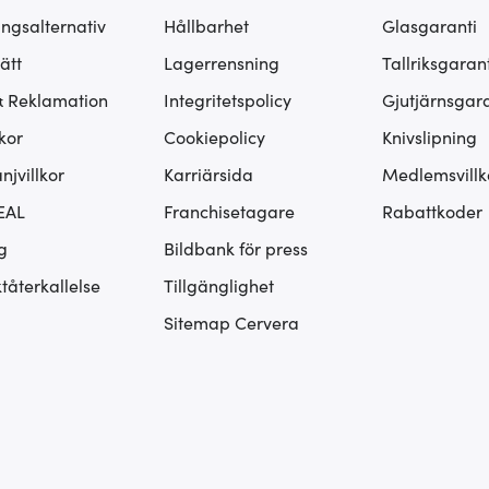
ingsalternativ
Hållbarhet
Glasgaranti
ätt
Lagerrensning
Tallriksgarant
& Reklamation
Integritetspolicy
Gjutjärnsgara
kor
Cookiepolicy
Knivslipning
jvillkor
Karriärsida
Medlemsvillk
EAL
Franchisetagare
Rabattkoder
g
Bildbank för press
tåterkallelse
Tillgänglighet
Sitemap Cervera