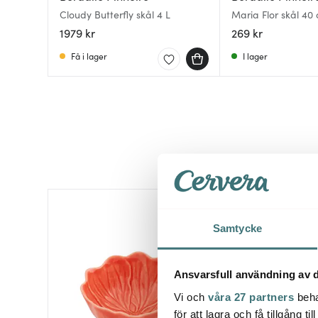
Cloudy Butterfly skål 4 L
Maria Flor skål 40 
1979 kr
269 kr
Få i lager
I lager
Samtycke
Ansvarsfull användning av d
Vi och
våra 27 partners
beha
för att lagra och få tillgång t