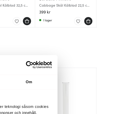
 Kålblad 32,5 cm
Cabbage Skål Kålblad 22,5 cm
Melon s
Cloudy B
Vit
399 kr
299 kr
1979 kr
I lager
I lager
Få i la
Om
der teknologi såsom cookies
 annonser och innehåll,