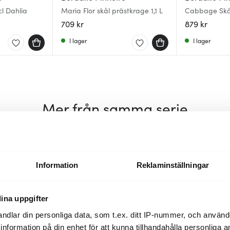
cl Dahlia
Maria Flor skål prästkrage 1,1 L
Cabbage Skål
Grön
709 kr
879 kr
I lager
I lager
Mer från samma serie
Information
Reklaminställningar
ina uppgifter
ndlar din personliga data, som t.ex. ditt IP-nummer, och använ
ill information på din enhet för att kunna tillhandahålla personliga