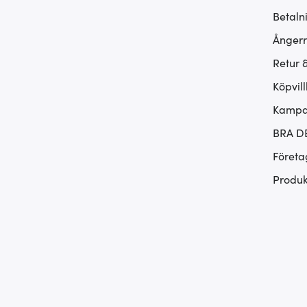
Betaln
Ångerr
Retur 
Köpvill
Kampan
BRA D
Företa
Produk