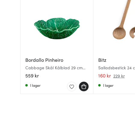
Bordallo Pinheiro
Bitz
Cabbage Skål Kålblad 29 cm
Salladsbestick 24 
Grön
559 kr
160 kr
229 kr
I lager
I lager