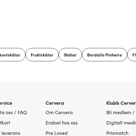
kostskålar
Fruktskålar
Skålar
Bordallo Pinheiro
F
rvice
Cervera
Klubb Cerve
ta oss / FAQ
Om Cervera
Bli medlem /
tkort
Endast hos oss
Digitalt med
& leverans
Pre Loved
Prismatch