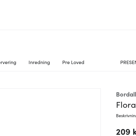
rvering
Inredning
Pre Loved
PRESE
Bordal
Flora
Beskrivni
209 