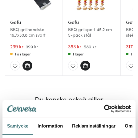
Gefu
Gefu
Gefu
BBQ grillhandske
BBQ grillspett 45,2 cm
BBQ d
16,7x30,8 cm svart
5-pack stål
stekt
239 kr
353 kr
317 k
399 kr
589 kr
Få i lager
I lager
I la
Du kanske också gillar
Lagerrensning
40%
Samtycke
Information
Reklaminställningar
Om