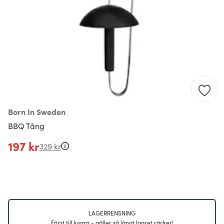
Born In Sweden
BBQ Tång
197 kr
329 kr
LAGERRENSNING
Först till kvarn - gäller så långt lagret räcker!