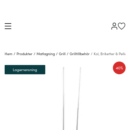
Hem
/
Produkter
/
Matlagning
/
Grill
/
Grilltillbehör
/
Kol, Briketter & Pellets
40%
Lagerrensning