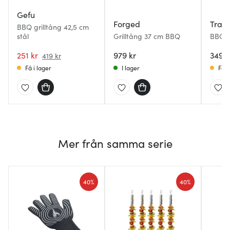
Gefu
Forged
Tram
BBQ grilltång 42,5 cm
stål
Grilltång 37 cm BBQ
BBQ b
grillt
251 kr
979 kr
349 k
419 kr
Få i lager
I lager
Få i
Mer från samma serie
40%
40%