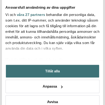
Ansvarsfull användning av dina uppgifter
Vi och
våra 27 partners
behandlar din personliga data,
som t.ex. ditt IP-nummer, och använder teknologi såsom
cookies för att lagra och få tillgång till information på din
Born In Sweden
Born In Sweden
Born
enhet för att kunna tillhandahålla personliga annonser och
BBQ Stekspade
Grytunderlägg Kork 21
Stump
innehåll, annons- och innehållsmätning, åskådarinsikter
cm Natur
Svart
och produktutveckling. Du kan själv välja vilka som får
209 kr
99 kr
479 k
349 kr
använda din data och i vilka syften.
I lager
I lager
I la
Med din tillåtelse skulle vi även vilja:
Samla in information om din geografiska plats som
Tillåt alla
kan ha en noggrannhet på upp till flera meter
Identifiera din enhet genom att aktivt skanna den för
specifika kännetecken (fingeravtryck)
Låt dig inspireras av våra kunder
Anpassa
Ta reda på mer om hur dina personliga uppgifter
behandlas och ställ in dina preferenser i
detaljsektionen
.
Du kan ändra eller dra tillbaka ditt samtycke när som
Avvisa