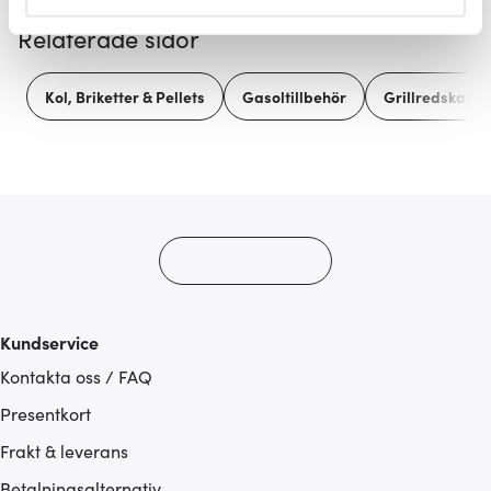
helst från cookie-förklaringen.
Relaterade sidor
Vi använder cookies för att innehållet och annonserna
ska anpassas efter det som vi tror att du tycker om. Det
Kol, Briketter & Pellets
Gasoltillbehör
Grillredskap
gör också att vi kan analysera vår trafik och göra
hemsidan ännu bättre. Du bestämmer själv vilka cookies
som du vill dela med dig av.
Kundservice
Kontakta oss / FAQ
Presentkort
Frakt & leverans
Betalningsalternativ