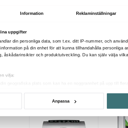
kg
bAYk köksvåg 0,5–500 g
Köksvåg 5 kg 
grå/blank
399 kr
252 kr
Information
Reklaminställningar
I lager
I lager
ina uppgifter
ndlar din personliga data, som t.ex. ditt IP-nummer, och använ
ill information på din enhet för att kunna tillhandahålla personliga
, åskådarinsikter och produktutveckling. Du kan själv välja vilk
Du kanske också gillar
n vilja:
din geografiska plats som kan ha en noggrannhet på upp till fler
BRA DEAL
om att aktivt skanna den för specifika kännetecken (fingeravtryc
rsonliga uppgifter behandlas och ställ in dina preferenser i
deta
Anpassa
ke när som helst från cookie-förklaringen.
innehållet och annonserna ska anpassas efter det som vi tror att
fik och göra hemsidan ännu bättre. Du bestämmer själv vilka cook