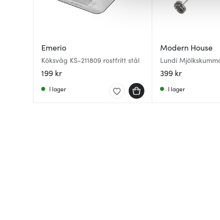
av.
Emerio
Modern House
Köksvåg KS-211809 rostfritt stål
Lundi Mjölkskumm
Rostfri
199 kr
399 kr
I lager
I lager