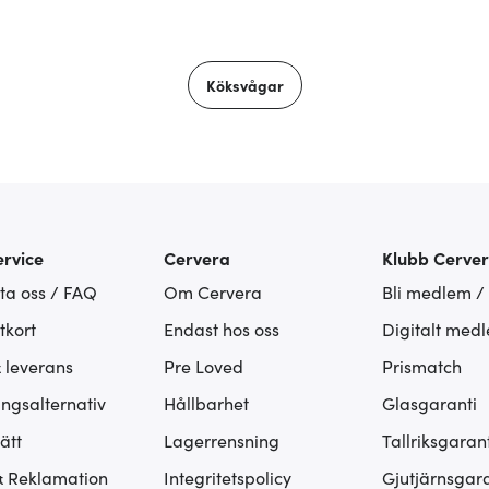
Köksvågar
rvice
Cervera
Klubb Cerve
ta oss / FAQ
Om Cervera
Bli medlem /
tkort
Endast hos oss
Digitalt med
& leverans
Pre Loved
Prismatch
ingsalternativ
Hållbarhet
Glasgaranti
ätt
Lagerrensning
Tallriksgarant
& Reklamation
Integritetspolicy
Gjutjärnsgara