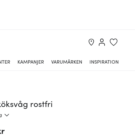
NTER
KAMPANJER
VARUMÄRKEN
INSPIRATION
öksvåg rostfri
ng
kr