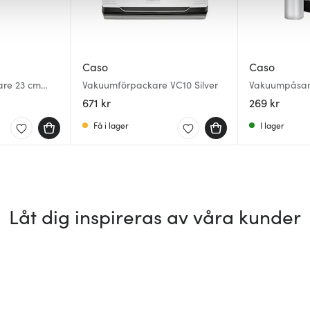
Caso
Caso
are 23 cm
Vakuumförpackare VC10 Silver
Vakuumpåsar
671 kr
269 kr
Få i lager
I lager
Låt dig inspireras av våra kunder