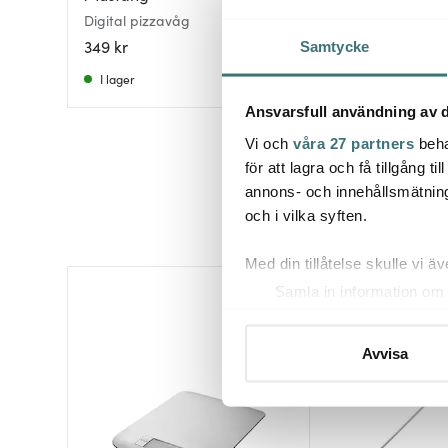
Digital pizzavåg
Classic köksvåg 2 
349 kr
699 kr
Samtycke
I lager
Få i lager
Ansvarsfull användning av d
Vi och
våra 27 partners
beha
för att lagra och få tillgång t
annons- och innehållsmätning
och i vilka syften.
Med din tillåtelse skulle vi äve
Samla in information om 
Identifiera din enhet gen
Ta reda på mer om hur dina pe
Avvisa
eller dra tillbaka ditt samtyc
Vi använder cookies för att 
att vi kan analysera vår tra