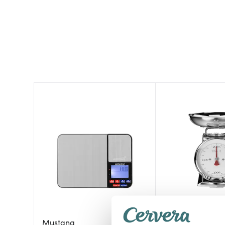
Mustang
Gastroback