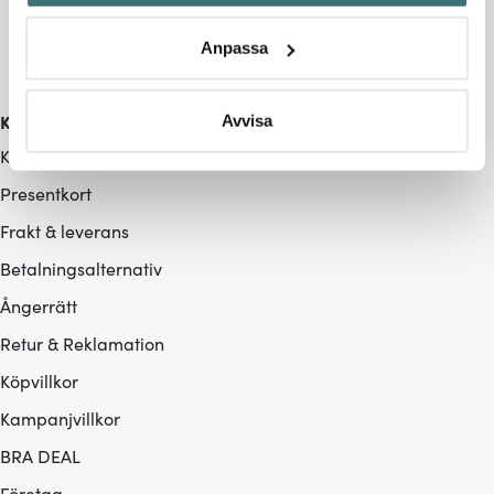
Identifiera din enhet genom att aktivt skanna den för
specifika kännetecken (fingeravtryck)
Anpassa
Ta reda på mer om hur dina personliga uppgifter
behandlas och ställ in dina preferenser i
detaljsektionen
.
Du kan ändra eller dra tillbaka ditt samtycke när som
Kundservice
Avvisa
helst från cookie-förklaringen.
Kontakta oss / FAQ
Presentkort
Vi använder cookies för att innehållet och annonserna
ska anpassas efter det som vi tror att du tycker om. Det
Frakt & leverans
gör också att vi kan analysera vår trafik och göra
Betalningsalternativ
hemsidan ännu bättre. Du bestämmer själv vilka cookies
som du vill dela med dig av.
Ångerrätt
Retur & Reklamation
Köpvillkor
Kampanjvillkor
BRA DEAL
Företag