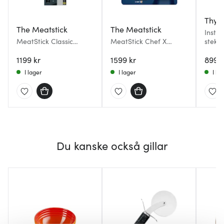
Thyp
The Meatstick
The Meatstick
Insta
MeatStick Classic
MeatStick Chef X
stekt
trådlös termometer
trådlös termometer
1199 kr
1599 kr
899 k
I lager
I lager
I la
Du kanske också gillar