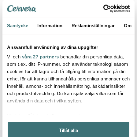
Rig-tig
Samtycke
Information
Reklaminställningar
Om
Le Creuset
Nord
REDO Pizzaskärare 18
Signature snackskål 12
cm Svart
Bakfo
cm Volcanic
cl
Ansvarsfull användning av dina uppgifter
209 kr
169 kr
574 k
Vi och
våra 27 partners
behandlar din personliga data,
I lager
I lager
I la
som t.ex. ditt IP-nummer, och använder teknologi såsom
cookies för att lagra och få tillgång till information på din
enhet för att kunna tillhandahålla personliga annonser och
innehåll, annons- och innehållsmätning, åskådarinsikter
och produktutveckling. Du kan själv välja vilka som får
Låt dig inspireras av våra kunder
använda din data och i vilka syften.
Med din tillåtelse skulle vi även vilja:
Samla in information om din geografiska plats som
Tillåt alla
kan ha en noggrannhet på upp till flera meter