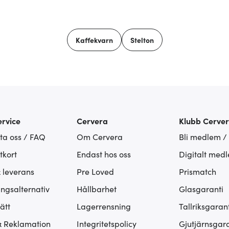
Kaffekvarn
Stelton
rvice
Cervera
Klubb Cerve
ta oss / FAQ
Om Cervera
Bli medlem /
tkort
Endast hos oss
Digitalt med
& leverans
Pre Loved
Prismatch
ingsalternativ
Hållbarhet
Glasgaranti
ätt
Lagerrensning
Tallriksgarant
& Reklamation
Integritetspolicy
Gjutjärnsgara