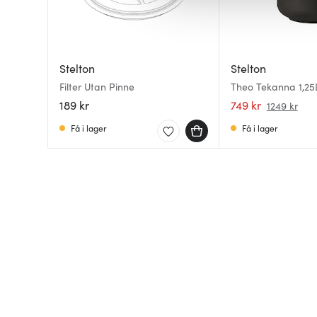
av.
Stelton
Stelton
Filter Utan Pinne
Theo Tekanna 1,25
189 kr
749 kr
1249 kr
Få i lager
Få i lager