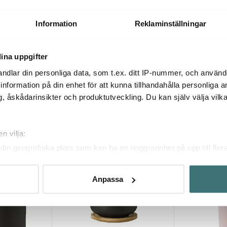
Smeg kaffekvarn CGF03 240g
Kaffekvarn C
svart
350g matt sv
rn 18,5 cm
2795 kr
2994 kr
Information
Reklaminställningar
Få i lager
Få i lager
ina uppgifter
ndlar din personliga data, som t.ex. ditt IP-nummer, och använ
ill information på din enhet för att kunna tillhandahålla personliga
, åskådarinsikter och produktutveckling. Du kan själv välja vilk
Du kanske också gillar
n vilja:
din geografiska plats som kan ha en noggrannhet på upp till fler
40%
om att aktivt skanna den för specifika kännetecken (fingeravtryc
rsonliga uppgifter behandlas och ställ in dina preferenser i
deta
Anpassa
ke när som helst från cookie-förklaringen.
innehållet och annonserna ska anpassas efter det som vi tror att
fik och göra hemsidan ännu bättre. Du bestämmer själv vilka cook