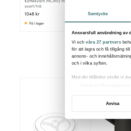
Kaffekvarn MCM12 manuell 25g
svart/trä
Barista 2.0
kaffe-/espressokva
1048 kr
1228 kr
Samtycke
svart
Få i lager
Få i lager
Ansvarsfull användning av d
Vi och
våra 27 partners
beha
för att lagra och få tillgång t
annons- och innehållsmätning
och i vilka syften.
Med din tillåtelse skulle vi äve
Samla in information om 
Identifiera din enhet gen
Ta reda på mer om hur dina pe
Avvisa
eller dra tillbaka ditt samtyc
Vi använder cookies för att 
att vi kan analysera vår tra