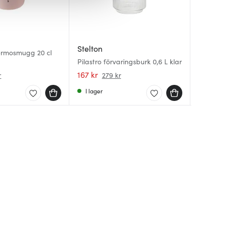
Stelton
Stelton
Stelton
termosmugg 20 cl
Mumin T
Pilastro förvaringsburk 0,6 L klar
0,4 L Sn
Filter U
167 kr
337 kr
189 kr
r
279 kr
I lager
I lager
Få i la