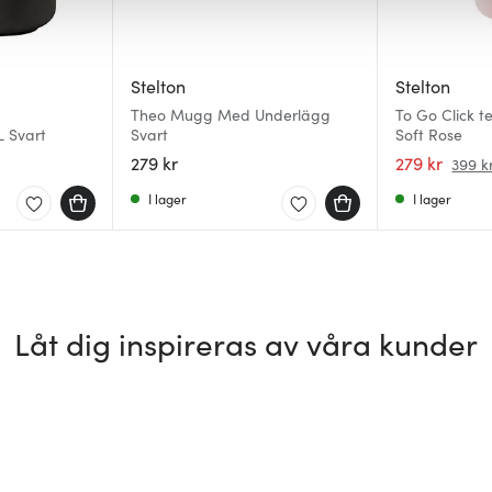
Stelton
Stelton
Theo Mugg Med Underlägg
To Go Click 
L Svart
Svart
Soft Rose
279 kr
279 kr
399 k
I lager
I lager
Låt dig inspireras av våra kunder