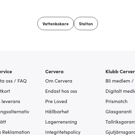
Vattenkokare
Stelton
rvice
Cervera
Klubb Cerve
ta oss / FAQ
Om Cervera
Bli medlem /
tkort
Endast hos oss
Digitalt med
& leverans
Pre Loved
Prismatch
ingsalternativ
Hållbarhet
Glasgaranti
ätt
Lagerrensning
Tallriksgarant
& Reklamation
Integritetspolicy
Gjutjärnsgara