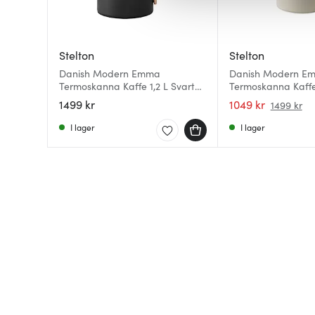
av.
Stelton
Stelton
Danish Modern Emma
Danish Modern E
Termoskanna Kaffe 1,2 L Svart
Termoskanna Kaffe 
matt
Sand
1499 kr
1049 kr
1499 kr
I lager
I lager