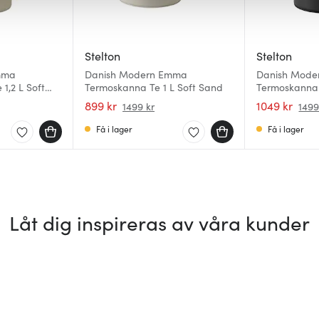
Stelton
Stelton
mma
Danish Modern Emma
Danish Mod
1,2 L Soft
Termoskanna Te 1 L Soft Sand
Termoskanna 
899 kr
1049 kr
1499 kr
1499
Få i lager
Få i lager
Låt dig inspireras av våra kunder