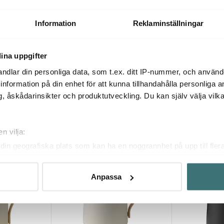
Amphora vattenkokare 1,2L soft
l 1,7 L svart
black
EM77 vattenko
1549 kr
949 kr
Information
Reklaminställningar
Få i lager
I lager
ina uppgifter
ndlar din personliga data, som t.ex. ditt IP-nummer, och använ
ill information på din enhet för att kunna tillhandahålla personliga
, åskådarinsikter och produktutveckling. Du kan själv välja vilk
Du kanske också gillar
n vilja:
din geografiska plats som kan ha en noggrannhet på upp till fler
30%
40%
om att aktivt skanna den för specifika kännetecken (fingeravtryc
rsonliga uppgifter behandlas och ställ in dina preferenser i
deta
Anpassa
ke när som helst från cookie-förklaringen.
innehållet och annonserna ska anpassas efter det som vi tror att
fik och göra hemsidan ännu bättre. Du bestämmer själv vilka cook