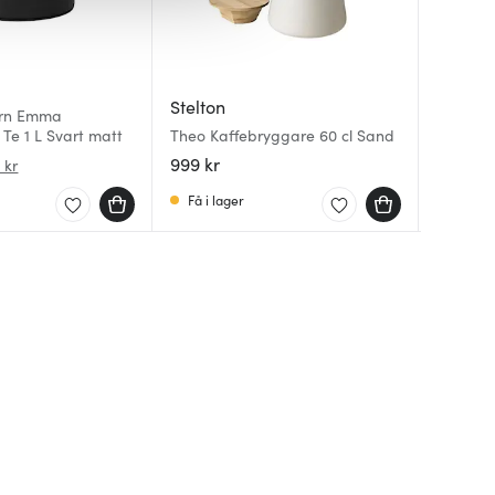
Stelton
Stelton
Stelton
ern Emma
To Go C
Danish
Te 1 L Svart matt
Theo Kaffebryggare 60 cl Sand
Soft Ro
Termosk
Svart m
999 kr
328 kr
1499 kr
 kr
Få i lager
I lager
I lager