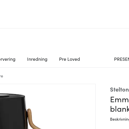
rvering
Inredning
Pre Loved
PRESE
re
Stelton
Emma
blan
Beskrivni