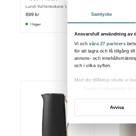
Lundi Vattenkokare 1,2 L Svart
Vattenkokare digita
899 kr
424 kr
Samtycke
I lager
I lager
Ansvarsfull användning av d
Vi och
våra 27 partners
beha
för att lagra och få tillgång t
annons- och innehållsmätning
och i vilka syften.
Med din tillåtelse skulle vi äve
Samla in information om 
Identifiera din enhet gen
Ta reda på mer om hur dina pe
Avvisa
eller dra tillbaka ditt samtyc
Vi använder cookies för att 
att vi kan analysera vår tra