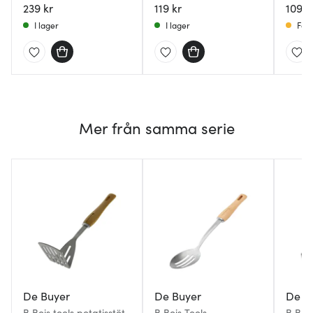
239 kr
119 kr
109 k
I lager
I lager
Få i
Mer från samma serie
De Buyer
De Buyer
De B
B Bois tools potatisstöt
B Bois Tools
B Boi