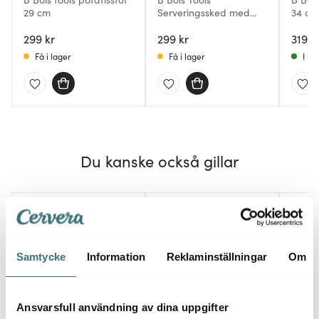
29 cm
Serveringssked med
34 cm
Hål 33,5 cm
299 kr
299 kr
319 k
Få i lager
Få i lager
I la
Du kanske också gillar
Samtycke
Information
Reklaminställningar
Om
Ansvarsfull användning av dina uppgifter