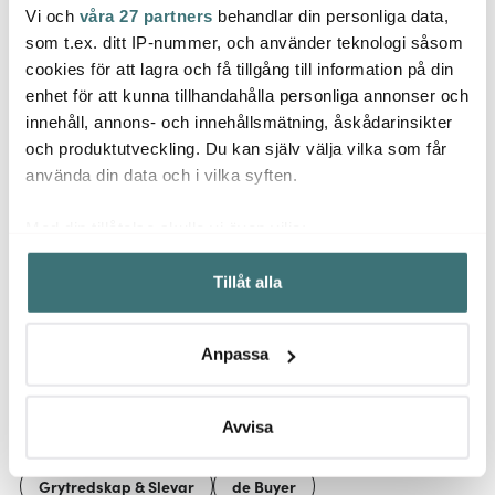
Vi och
våra 27 partners
behandlar din personliga data,
Zyliss
Woll
Scanpan
som t.ex. ditt IP-nummer, och använder teknologi såsom
Susi 4 vitlökspress 6,5
Cook 
CTX Stekpanna 26 cm
cm silver
cm sv
cookies för att lagra och få tillgång till information på din
enhet för att kunna tillhandahålla personliga annonser och
2049 kr
479 kr
259 k
innehåll, annons- och innehållsmätning, åskådarinsikter
I lager
I lager
I la
och produktutveckling. Du kan själv välja vilka som får
använda din data och i vilka syften.
Med din tillåtelse skulle vi även vilja:
Samla in information om din geografiska plats som
Tillåt alla
kan ha en noggrannhet på upp till flera meter
Låt dig inspireras av våra kunder
Identifiera din enhet genom att aktivt skanna den för
specifika kännetecken (fingeravtryck)
Anpassa
Ta reda på mer om hur dina personliga uppgifter
behandlas och ställ in dina preferenser i
detaljsektionen
.
Relaterade sidor
Du kan ändra eller dra tillbaka ditt samtycke när som
Avvisa
helst från cookie-förklaringen.
Grytredskap & Slevar
de Buyer