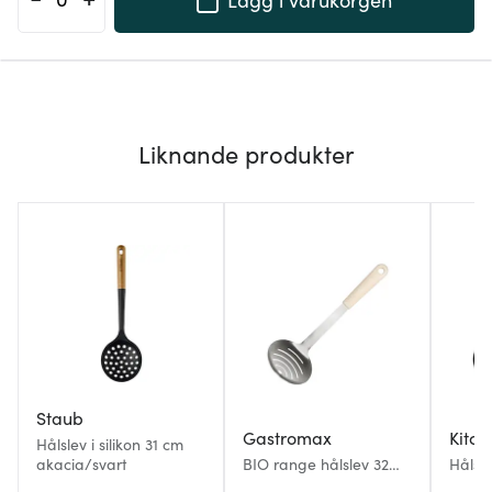
Liknande produkter
Staub
Gastromax
Kitch
Hålslev i silikon 31 cm
akacia/svart
BIO range hålslev 32
Hålsle
cm linne
Nylon/