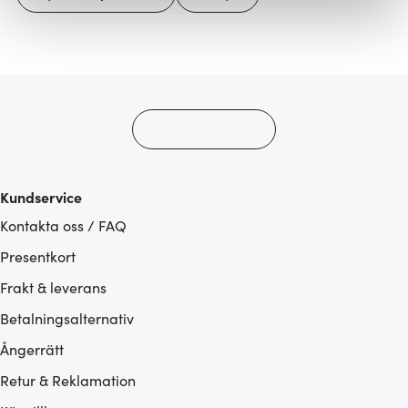
Vi använder cookies för att innehållet och annonserna
ska anpassas efter det som vi tror att du tycker om. Det
gör också att vi kan analysera vår trafik och göra
hemsidan ännu bättre. Du bestämmer själv vilka cookies
som du vill dela med dig av.
Kundservice
Kontakta oss / FAQ
Presentkort
Frakt & leverans
Betalningsalternativ
Ångerrätt
Retur & Reklamation