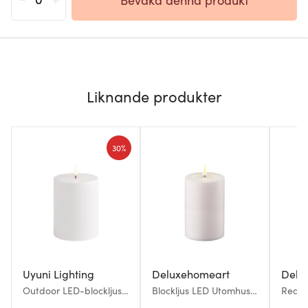
Liknande produkter
30%
Uyuni Lighting
Deluxehomeart
Delu
Outdoor LED-blockljus
Blockljus LED Utomhus
Real 
10,1x12,8 cm vit
10x15 cm vit
Utomh