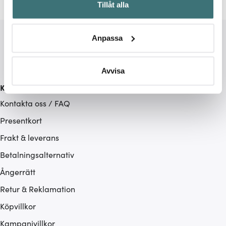
Tillåt alla
kan ha en noggrannhet på upp till flera meter
Identifiera din enhet genom att aktivt skanna den för
specifika kännetecken (fingeravtryck)
Anpassa
Ta reda på mer om hur dina personliga uppgifter
behandlas och ställ in dina preferenser i
detaljsektionen
.
Du kan ändra eller dra tillbaka ditt samtycke när som
Avvisa
helst från cookie-förklaringen.
Kundservice
Kontakta oss / FAQ
Vi använder cookies för att innehållet och annonserna
ska anpassas efter det som vi tror att du tycker om. Det
Presentkort
gör också att vi kan analysera vår trafik och göra
Frakt & leverans
hemsidan ännu bättre. Du bestämmer själv vilka cookies
Betalningsalternativ
som du vill dela med dig av.
Ångerrätt
Retur & Reklamation
Köpvillkor
Kampanjvillkor