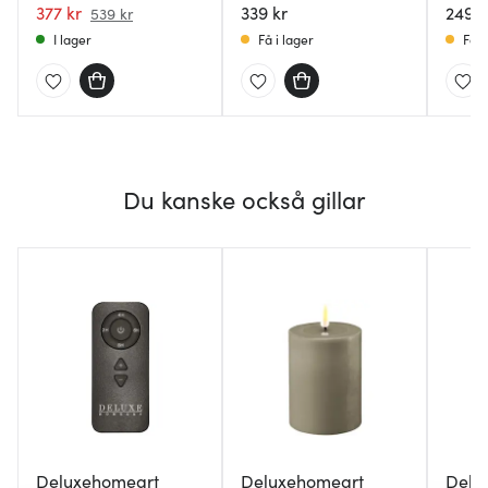
377 kr
339 kr
Vit
249 k
539 kr
I lager
Få i lager
Få i
Du kanske också gillar
Deluxehomeart
Deluxehomeart
Delu