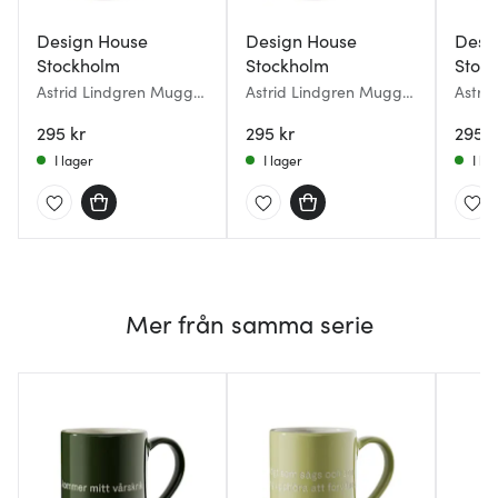
Design House
Design House
Desi
Stockholm
Stockholm
Stoc
Astrid Lindgren Mugg
Astrid Lindgren Mugg
Astri
Ja, jag tror att livets
ja, det är inte klokt, jag
Rosa 
innersta… Röd
295 kr
har då.. Brun
295 kr
kan
295 k
I lager
I lager
I la
Mer från samma serie