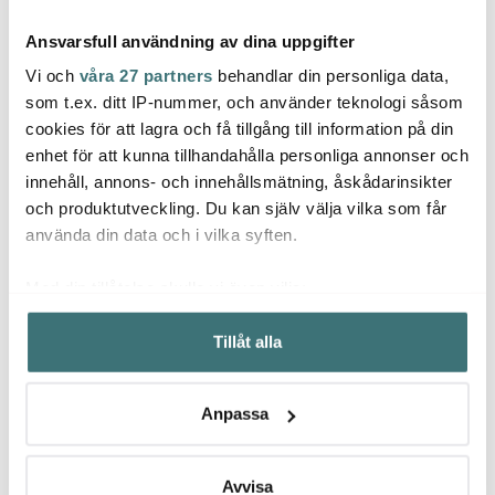
Ansvarsfull användning av dina uppgifter
Vi och
våra 27 partners
behandlar din personliga data,
som t.ex. ditt IP-nummer, och använder teknologi såsom
cookies för att lagra och få tillgång till information på din
Design House
Design House
Desi
enhet för att kunna tillhandahålla personliga annonser och
Stockholm
Stockholm
Stoc
innehåll, annons- och innehållsmätning, åskådarinsikter
Astrid Lindgren Mugg
Astrid Lindgren Mugg
Astri
Lila Jag är en vacker
Mörkblå Utan snus
Grå G
och produktutveckling. Du kan själv välja vilka som får
295 kr
295 kr
295 k
använda din data och i vilka syften.
I lager
I lager
I la
Med din tillåtelse skulle vi även vilja:
Samla in information om din geografiska plats som
Tillåt alla
kan ha en noggrannhet på upp till flera meter
Identifiera din enhet genom att aktivt skanna den för
specifika kännetecken (fingeravtryck)
Låt dig inspireras av våra kunder
Anpassa
Ta reda på mer om hur dina personliga uppgifter
behandlas och ställ in dina preferenser i
detaljsektionen
.
Du kan ändra eller dra tillbaka ditt samtycke när som
Avvisa