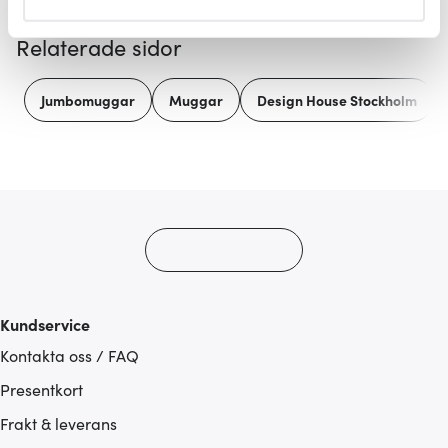
helst från cookie-förklaringen.
Relaterade sidor
Vi använder cookies för att innehållet och annonserna
ska anpassas efter det som vi tror att du tycker om. Det
Jumbomuggar
Muggar
Design House Stockholm
gör också att vi kan analysera vår trafik och göra
hemsidan ännu bättre. Du bestämmer själv vilka cookies
som du vill dela med dig av.
Kundservice
Kontakta oss / FAQ
Presentkort
Frakt & leverans