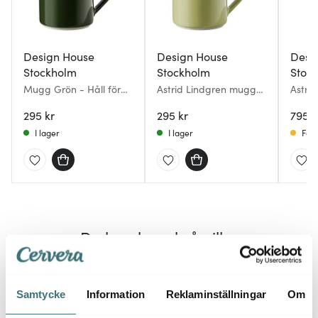
Design House
Design House
Desi
Stockholm
Stockholm
Stoc
Mugg Grön - Håll för
Astrid Lindgren mugg
Astri
örona... 35 cl Grön
35 cl Voj, voj, så mycket
tygka
295 kr
onödigt…
295 kr
är en
795 k
blå
I lager
I lager
Få i
Du kanske också gillar
Samtycke
Information
Reklaminställningar
Om