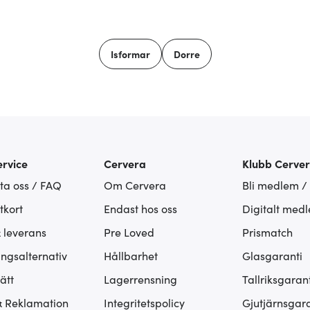
Isformar
Dorre
rvice
Cervera
Klubb Cerve
ta oss / FAQ
Om Cervera
Bli medlem /
tkort
Endast hos oss
Digitalt med
& leverans
Pre Loved
Prismatch
ingsalternativ
Hållbarhet
Glasgaranti
ätt
Lagerrensning
Tallriksgarant
& Reklamation
Integritetspolicy
Gjutjärnsgara