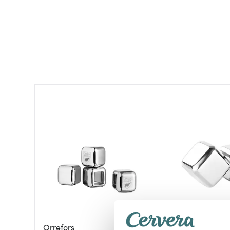
Viski
Orrefors