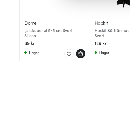
av.
Dorre
Hackit
Ijs Iskuber xl 5x5 cm Svart
Hackit Köttfärshac
Silicon
Svart
89 kr
129 kr
I lager
I lager