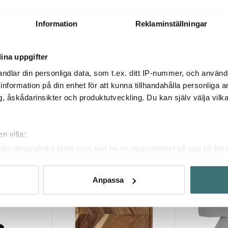
iskuber i stål
Glacier Rocks
Sontell Whiskystenar 2 cm 9-
4-pack rostfr
pack Vit
229 kr
292 kr
449 k
Information
Reklaminställningar
I lager
I lager
ina uppgifter
ndlar din personliga data, som t.ex. ditt IP-nummer, och använ
ill information på din enhet för att kunna tillhandahålla personliga
, åskådarinsikter och produktutveckling. Du kan själv välja vilk
Du kanske också gillar
n vilja:
din geografiska plats som kan ha en noggrannhet på upp till fler
om att aktivt skanna den för specifika kännetecken (fingeravtryc
rsonliga uppgifter behandlas och ställ in dina preferenser i
deta
Anpassa
ke när som helst från cookie-förklaringen.
innehållet och annonserna ska anpassas efter det som vi tror att
fik och göra hemsidan ännu bättre. Du bestämmer själv vilka cook