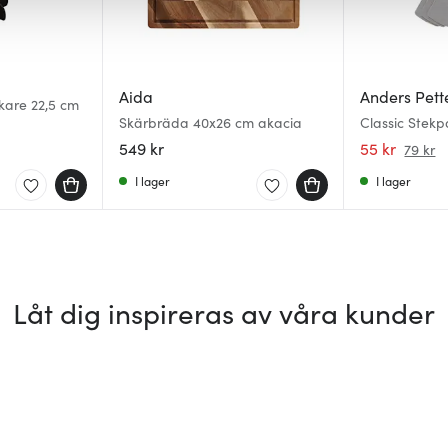
Aida
Anders Pett
kare 22,5 cm
Skärbräda 40x26 cm akacia
Classic Stek
grå
549 kr
55 kr
79 kr
I lager
I lager
Låt dig inspireras av våra kunder