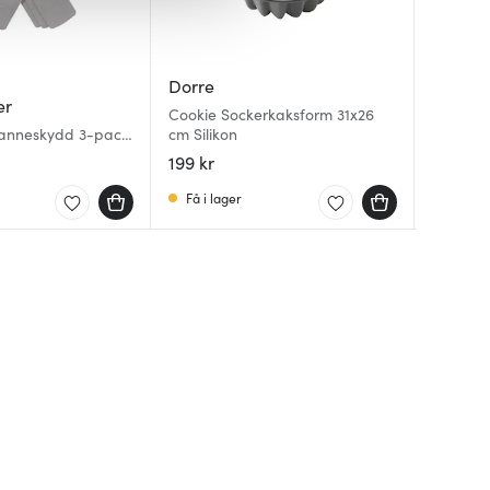
Dorre
Dorre
er
Anders
Cookie Sockerkaksform 31x26
Ijs Isku
panneskydd 3-pack
cm Silikon
Steel Es
Silicon
15,5 cm 
199 kr
39 kr
89 kr
Få i lager
I lager
I lager