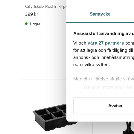
Glacier Rocks stora 
City Iskub Rostfri 4-pack
4-pack rostfri
399 kr
292 kr
449 kr
Samtycke
I lager
I lager
Ansvarsfull användning av d
Vi och
våra 27 partners
beha
för att lagra och få tillgång t
annons- och innehållsmätning
och i vilka syften.
Med din tillåtelse skulle vi äve
Samla in information om 
Identifiera din enhet gen
Ta reda på mer om hur dina pe
Avvisa
eller dra tillbaka ditt samtyc
Vi använder cookies för att 
att vi kan analysera vår tra