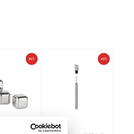
35%
40%
Adhoc
Innovi
Orrefo