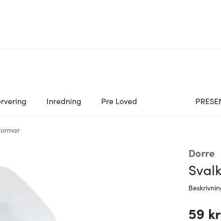
rvering
Inredning
Pre Loved
PRESE
formar
Dorre
Sval
Beskrivni
59 kr