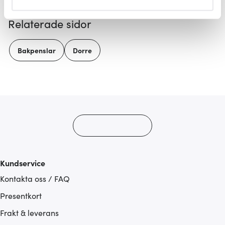
helst från cookie-förklaringen.
Relaterade sidor
Vi använder cookies för att innehållet och annonserna
ska anpassas efter det som vi tror att du tycker om. Det
Bakpenslar
Dorre
gör också att vi kan analysera vår trafik och göra
hemsidan ännu bättre. Du bestämmer själv vilka cookies
som du vill dela med dig av.
Kundservice
Kontakta oss / FAQ
Presentkort
Frakt & leverans