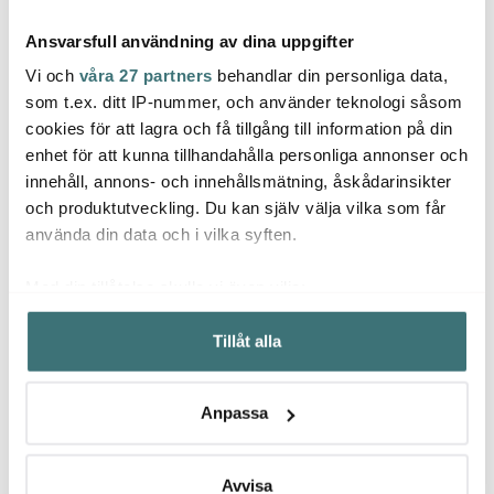
Ansvarsfull användning av dina uppgifter
Vi och
våra 27 partners
behandlar din personliga data,
som t.ex. ditt IP-nummer, och använder teknologi såsom
cookies för att lagra och få tillgång till information på din
Jonas
enhet för att kunna tillhandahålla personliga annonser och
Anders Petter
Dorr
Potatisskalare Jonas 21
innehåll, annons- och innehållsmätning, åskådarinsikter
Steel Essentials
cm
Måttsa
Potatissticka 15,5 cm
och produktutveckling. Du kan själv välja vilka som får
stål/svart
39 kr
49 kr
129 k
använda din data och i vilka syften.
I lager
I lager
I la
Med din tillåtelse skulle vi även vilja:
Samla in information om din geografiska plats som
Tillåt alla
kan ha en noggrannhet på upp till flera meter
Identifiera din enhet genom att aktivt skanna den för
specifika kännetecken (fingeravtryck)
Låt dig inspireras av våra kunder
Anpassa
Ta reda på mer om hur dina personliga uppgifter
behandlas och ställ in dina preferenser i
detaljsektionen
.
Du kan ändra eller dra tillbaka ditt samtycke när som
Avvisa