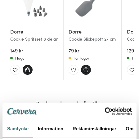
Dorre
Dorre
Dorr
Cookie Spritsset 8 delar
Cookie Slickepott 27 cm
Cooki
149 kr
79 kr
129 k
I lager
Få i lager
I la
Du kanske också gillar
Samtycke
Information
Reklaminställningar
Om