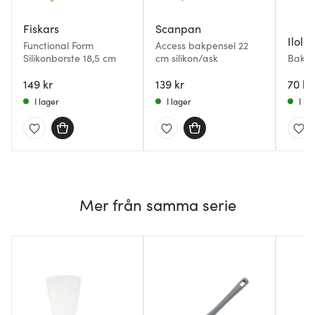
Fiskars
Scanpan
Ilolei
Functional Form
Access bakpensel 22
Silikonborste 18,5 cm
cm silikon/ask
Bakpe
Mörkb
149 kr
139 kr
70 kr
I lager
I lager
I la
Mer från samma serie