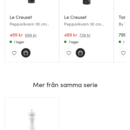
Le Creuset
Le Creuset
Tareq
Pepparkvarn 30 cm
Pepparkvarn 30 cm
By Ta
Blank black
matte black
Peppa
489 kr
489 kr
40 cm
799 k
699 kr
739 kr
I lager
I lager
I la
Mer från samma serie