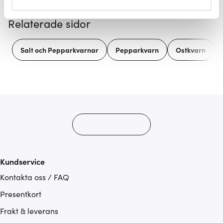
helst från cookie-förklaringen.
Relaterade sidor
Vi använder cookies för att innehållet och annonserna
ska anpassas efter det som vi tror att du tycker om. Det
Salt och Pepparkvarnar
Pepparkvarn
Ostkvarn
gör också att vi kan analysera vår trafik och göra
hemsidan ännu bättre. Du bestämmer själv vilka cookies
som du vill dela med dig av.
Kundservice
Kontakta oss / FAQ
Presentkort
Frakt & leverans