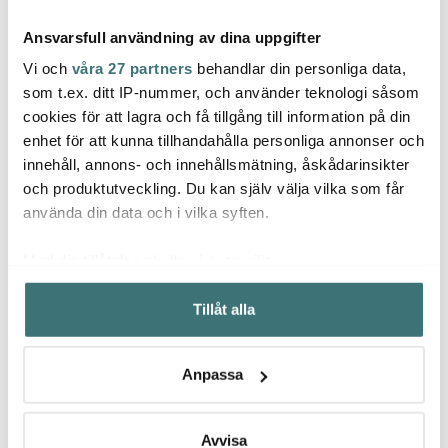
Ansvarsfull användning av dina uppgifter
Vi och
våra 27 partners
behandlar din personliga data,
som t.ex. ditt IP-nummer, och använder teknologi såsom
cookies för att lagra och få tillgång till information på din
Jonas
Dorre
Aida
enhet för att kunna tillhandahålla personliga annonser och
Jonas Måttsats i 4 delar
Kiah kökstång 23 cm
Skärb
innehåll, annons- och innehållsmätning, åskådarinsikter
Rostfri
med silikon och
akaci
låsfunktion
och produktutveckling. Du kan själv välja vilka som får
129 kr
79 kr
549 k
använda din data och i vilka syften.
I lager
I lager
I la
Med din tillåtelse skulle vi även vilja:
Samla in information om din geografiska plats som
Tillåt alla
kan ha en noggrannhet på upp till flera meter
Identifiera din enhet genom att aktivt skanna den för
specifika kännetecken (fingeravtryck)
Låt dig inspireras av våra kunder
Anpassa
Ta reda på mer om hur dina personliga uppgifter
behandlas och ställ in dina preferenser i
detaljsektionen
.
Du kan ändra eller dra tillbaka ditt samtycke när som
Avvisa