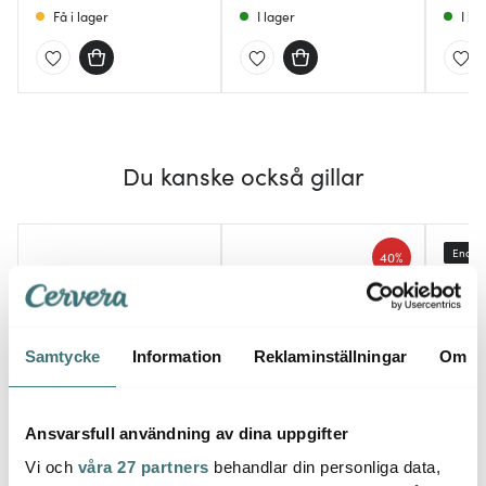
Få i lager
I lager
I la
Du kanske också gillar
Endast
40%
Samtycke
Information
Reklaminställningar
Om
Ansvarsfull användning av dina uppgifter
Gefu
Glob
Anders Petter
Soco matpincett 30,5
Ukon 
Vi och
våra 27 partners
behandlar din personliga data,
Steel Essentials rivjärn
cm borstat stål
Olivsl