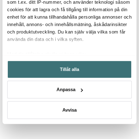
som t.ex. ditt IP-nummer, och använder teknologi såsom
21 cm blankt stål
cookies för att lagra och få tillgång till information på din
179 kr
185 kr
1649 
309 kr
enhet för att kunna tillhandahålla personliga annonser och
I lager
Få i lager
I la
innehåll, annons- och innehållsmätning, åskådarinsikter
och produktutveckling. Du kan själv välja vilka som får
använda din data och i vilka syften.
Med din tillåtelse skulle vi även vilja:
Låt dig inspireras av våra kunder
Samla in information om din geografiska plats som
Tillåt alla
kan ha en noggrannhet på upp till flera meter
Identifiera din enhet genom att aktivt skanna den för
specifika kännetecken (fingeravtryck)
Anpassa
Ta reda på mer om hur dina personliga uppgifter
Relaterade sidor
behandlas och ställ in dina preferenser i
detaljsektionen
.
Du kan ändra eller dra tillbaka ditt samtycke när som
Avvisa
helst från cookie-förklaringen.
Salt och Pepparkvarnar
Pepparkvarn
Ostkvarn
Vi använder cookies för att innehållet och annonserna
ska anpassas efter det som vi tror att du tycker om. Det