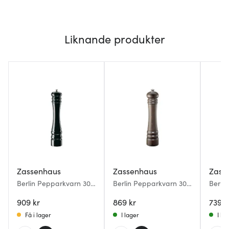
Liknande produkter
Zassenhaus
Zassenhaus
Zass
Berlin Pepparkvarn 30
Berlin Pepparkvarn 30
Berli
cm Svart
cm Bok mörkbetsad
cm Sv
909 kr
869 kr
739 k
Få i lager
I lager
I la