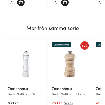
Mer från samma serie
Lagerrensning
Lagerr
50%
Zassenhaus
Zassenhaus
Zass
Berlin Saltkvarn 24 cm
Berlin Saltkvarn 12 cm
Berlin
Vit
Ljus bok
boktr
839 kr
289 kr
419 k
579 kr