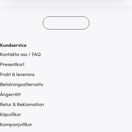
gör också att vi kan analysera vår trafik och göra
hemsidan ännu bättre. Du bestämmer själv vilka cookies
som du vill dela med dig av.
Kundservice
Kontakta oss / FAQ
Presentkort
Frakt & leverans
Betalningsalternativ
Ångerrätt
Retur & Reklamation
Köpvillkor
Kampanjvillkor