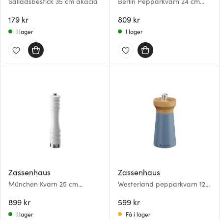
Salladsbestick 35 cm akacia
Berlin Pepparkvarn 24 cm
Svart
179 kr
809 kr
I lager
I lager
Zassenhaus
Zassenhaus
München Kvarn 25 cm
Westerland pepparkvarn 12
Vit/Stål
cm blå
899 kr
599 kr
I lager
Få i lager