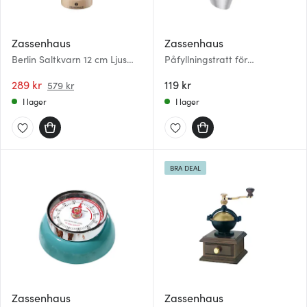
Zassenhaus
Zassenhaus
Berlin Saltkvarn 12 cm Ljus
Påfyllningstratt för
bok
kryddkvarn Rostfri
289 kr
119 kr
579 kr
I lager
I lager
BRA DEAL
Zassenhaus
Zassenhaus