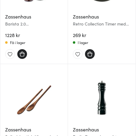
Zassenhaus
Zassenhaus
Barista 2.0
Retro Collection Timer med
kaffe-/espressokvarn 18,5 cm
magnet Svart
svart
1228 kr
269 kr
Få i lager
I lager
Zassenhaus
Zassenhaus