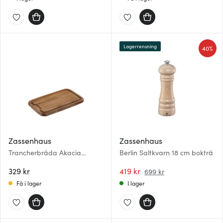
Lagerrensning
40%
Zassenhaus
Zassenhaus
Trancherbräda Akacia
Berlin Saltkvarn 18 cm bokträ
36x23cm
329 kr
419 kr
699 kr
Få i lager
I lager