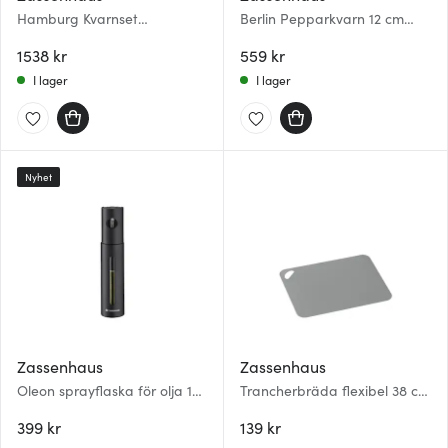
Hamburg Kvarnset
Berlin Pepparkvarn 12 cm
Salt/Peppar 18 cm Svart/Vit
Ljus bok
1538 kr
559 kr
I lager
I lager
Nyhet
Zassenhaus
Zassenhaus
Oleon sprayflaska för olja 100
Trancherbräda flexibel 38 cm
ml svart
Grå
399 kr
139 kr