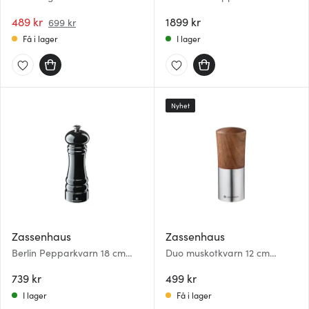
42x28x6 cm
cm Svart
489 kr
1899 kr
699 kr
Få i lager
I lager
Nyhet
Zassenhaus
Zassenhaus
Berlin Pepparkvarn 18 cm
Duo muskotkvarn 12 cm
Svart
valnöt
739 kr
499 kr
I lager
Få i lager