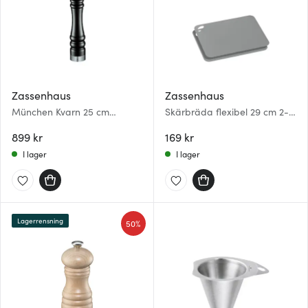
Zassenhaus
Zassenhaus
München Kvarn 25 cm
Skärbräda flexibel 29 cm 2-
Svart/Stål
pack Grå
899 kr
169 kr
I lager
I lager
Lagerrensning
50%