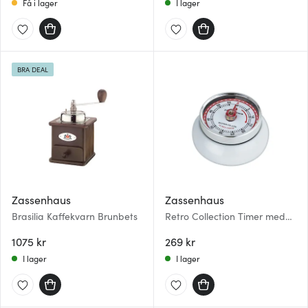
Få i lager
I lager
BRA DEAL
Zassenhaus
Zassenhaus
Brasilia Kaffekvarn Brunbets
Retro Collection Timer med
magnet Vit
1075 kr
269 kr
I lager
I lager