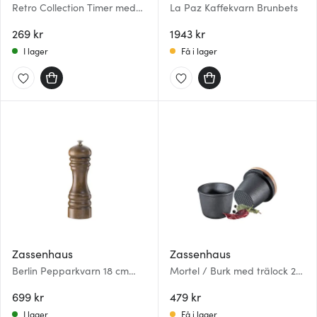
Retro Collection Timer med
La Paz Kaffekvarn Brunbets
magnet Petrolblå
269 kr
1943 kr
I lager
Få i lager
Zassenhaus
Zassenhaus
Berlin Pepparkvarn 18 cm
Mortel / Burk med trälock 2-
Choklad
pack
699 kr
479 kr
I lager
Få i lager