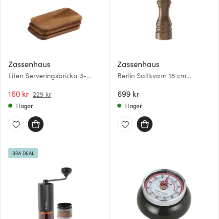
Zassenhaus
Zassenhaus
Liten Serveringsbricka 3-
Berlin Saltkvarn 18 cm
pack 22x15 cm Akacia
Choklad
160 kr
699 kr
229 kr
I lager
I lager
BRA DEAL