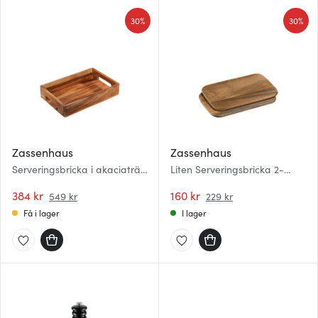
30%
30%
Zassenhaus
Zassenhaus
Serveringsbricka i akaciaträ
Liten Serveringsbricka 2-
33x22x6 cm
pack 26x17 cm Akacia
384 kr
160 kr
549 kr
229 kr
Få i lager
I lager