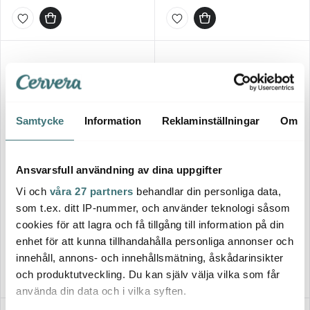
Samtycke
Information
Reklaminställningar
Om
Ansvarsfull användning av dina uppgifter
Zassenhaus
Zassenhaus
Vi och
våra 27 partners
behandlar din personliga data,
Westerland pepparkvarn 12
Skärbräda bröd Akacia
som t.ex. ditt IP-nummer, och använder teknologi såsom
cm grön
42x28 cm
cookies för att lagra och få tillgång till information på din
599 kr
639 kr
enhet för att kunna tillhandahålla personliga annonser och
Få i lager
I lager
innehåll, annons- och innehållsmätning, åskådarinsikter
och produktutveckling. Du kan själv välja vilka som får
använda din data och i vilka syften.