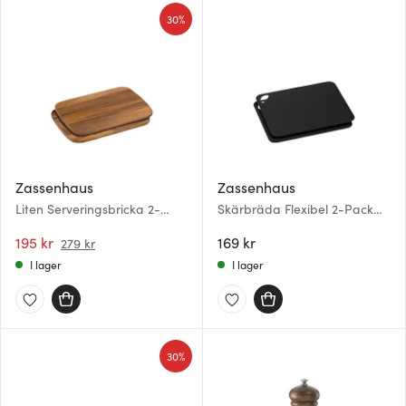
30%
Zassenhaus
Zassenhaus
Liten Serveringsbricka 2-
Skärbräda Flexibel 2-Pack
pack 28x20 cm Akacia
Svart
195 kr
169 kr
279 kr
I lager
I lager
30%