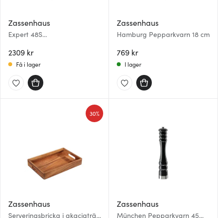
Zassenhaus
Zassenhaus
Expert 48S
Hamburg Pepparkvarn 18 cm
kaffe-/espressokvarn 18,5 cm
svart
2309 kr
769 kr
Få i lager
I lager
30%
Zassenhaus
Zassenhaus
Serveringsbricka i akaciaträ
München Pepparkvarn 45