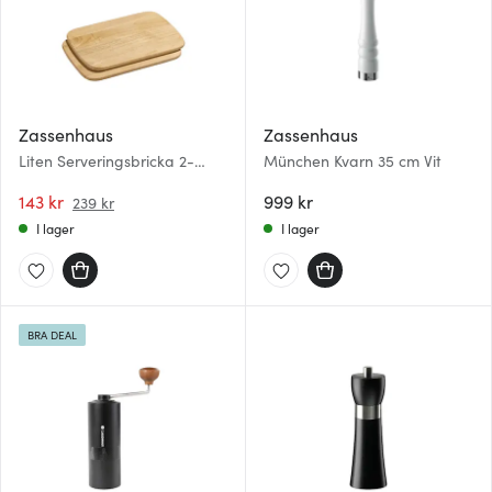
Zassenhaus
Zassenhaus
Liten Serveringsbricka 2-
München Kvarn 35 cm Vit
pack 28x20 cm Rubberwood
143 kr
999 kr
239 kr
I lager
I lager
BRA DEAL