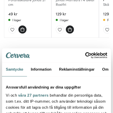
cm
Rostfri
Skål 1,
49 kr
129 kr
129 k
I lager
I lager
Få i
Du kanske också gillar
Samtycke
Information
Reklaminställningar
Om
25%
Ansvarsfull användning av dina uppgifter
Vi och
våra 27 partners
behandlar din personliga data,
som t.ex. ditt IP-nummer, och använder teknologi såsom
cookies för att lagra och få tillgång till information på din