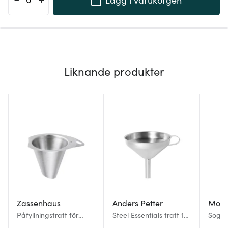
Liknande produkter
Zassenhaus
Anders Petter
Mode
Påfyllningstratt för
Steel Essentials tratt 12
Sogn 
kryddkvarn Rostfri
cm blankt stål
Borsta