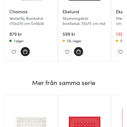
Chamois
Ekelund
Ekel
Waterlily Bordsduk
Skymningsbär
Medal
170x270 cm Gråblå
bordsduk 75x75 cm röd
cm lj
879 kr
599 kr
1330 
I lager
Få i lager
Få i
Mer från samma serie