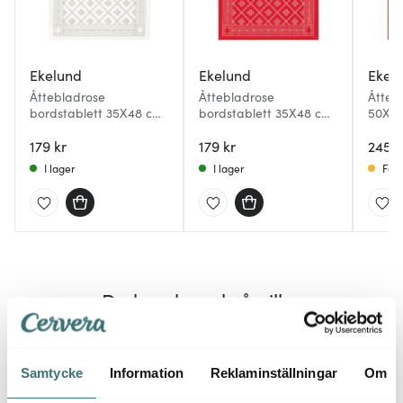
Ekelund
Ekelund
Ekel
Åttebladrose
Åttebladrose
Åtteb
bordstablett 35X48 cm
bordstablett 35X48 cm
50X50
beige
röd
179 kr
179 kr
245 k
I lager
I lager
Få i
Du kanske också gillar
21%
Samtycke
Information
Reklaminställningar
Om