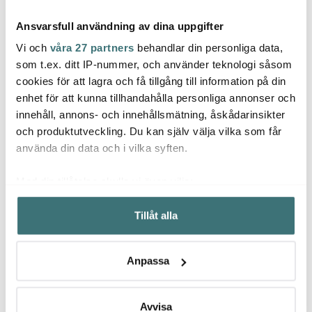
Ansvarsfull användning av dina uppgifter
Vi och
våra 27 partners
behandlar din personliga data,
som t.ex. ditt IP-nummer, och använder teknologi såsom
cookies för att lagra och få tillgång till information på din
Ekelund
Ekelund
Ekel
enhet för att kunna tillhandahålla personliga annonser och
Sjöbod bordstablett
William Morris
Handd
innehåll, annons- och innehållsmätning, åskådarinsikter
35x48 cm
Strawberry Thief duk
35x50
150x150 cm grön
och produktutveckling. Du kan själv välja vilka som får
179 kr
1330 kr
205 k
1675 kr
använda din data och i vilka syften.
I lager
Få i lager
I la
Med din tillåtelse skulle vi även vilja:
Samla in information om din geografiska plats som
Tillåt alla
kan ha en noggrannhet på upp till flera meter
Identifiera din enhet genom att aktivt skanna den för
specifika kännetecken (fingeravtryck)
Låt dig inspireras av våra kunder
Anpassa
Ta reda på mer om hur dina personliga uppgifter
behandlas och ställ in dina preferenser i
detaljsektionen
.
Du kan ändra eller dra tillbaka ditt samtycke när som
Avvisa