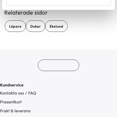
helst från cookie-förklaringen.
Relaterade sidor
Vi använder cookies för att innehållet och annonserna
ska anpassas efter det som vi tror att du tycker om. Det
Löpare
Dukar
Ekelund
gör också att vi kan analysera vår trafik och göra
hemsidan ännu bättre. Du bestämmer själv vilka cookies
som du vill dela med dig av.
Kundservice
Kontakta oss / FAQ
Presentkort
Frakt & leverans