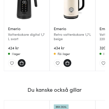
Emerio
Emerio
Emer
Vattenkokare digital 1,7
Retro vattenkokare 1,7 L
Vatten
L svart
beige
2200W
424 kr
434 kr
320 k
I lager
Få i lager
I la
Du kanske också gillar
BRA DEAL