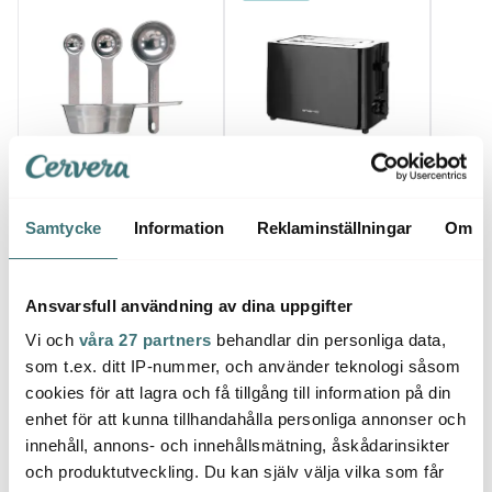
Jonas
Emerio
Ming
Jonas Måttsats i 4 delar
Brödrost för 2 Skivor
Kökst
Rostfri
Svart
Svart
Samtycke
Information
Reklaminställningar
Om
129 kr
195 kr
209 k
I lager
I lager
I la
Ansvarsfull användning av dina uppgifter
Vi och
våra 27 partners
behandlar din personliga data,
som t.ex. ditt IP-nummer, och använder teknologi såsom
cookies för att lagra och få tillgång till information på din
enhet för att kunna tillhandahålla personliga annonser och
Låt dig inspireras av våra kunder
innehåll, annons- och innehållsmätning, åskådarinsikter
och produktutveckling. Du kan själv välja vilka som får