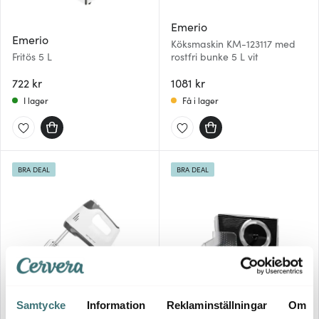
Emerio
Emerio
Köksmaskin KM-123117 med
Fritös 5 L
rostfri bunke 5 L vit
722 kr
1081 kr
I lager
Få i lager
BRA DEAL
BRA DEAL
Emerio
Emerio
Samtycke
Information
Reklaminställningar
Om