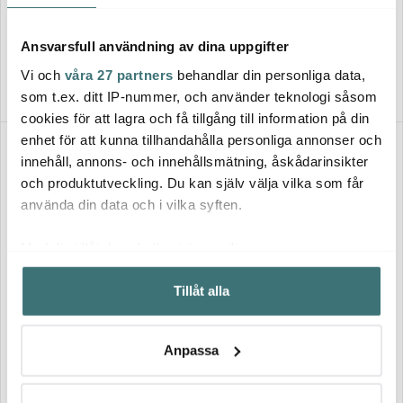
Elvisp HM-130365 400W vit
Skärmaskin Svart
279 kr
728 kr
Ansvarsfull användning av dina uppgifter
I lager
I lager
Vi och
våra 27 partners
behandlar din personliga data,
som t.ex. ditt IP-nummer, och använder teknologi såsom
cookies för att lagra och få tillgång till information på din
enhet för att kunna tillhandahålla personliga annonser och
BRA DEAL
innehåll, annons- och innehållsmätning, åskådarinsikter
och produktutveckling. Du kan själv välja vilka som får
använda din data och i vilka syften.
Med din tillåtelse skulle vi även vilja:
Samla in information om din geografiska plats som
Tillåt alla
kan ha en noggrannhet på upp till flera meter
Emerio
Emerio
Identifiera din enhet genom att aktivt skanna den för
Elektrisk minihackare 0,5 L
Ugn med två kokplattor
med 4 knivar svart
3200W 32 L svart
specifika kännetecken (fingeravtryck)
Anpassa
Ta reda på mer om hur dina personliga uppgifter
279 kr
2412 kr
behandlas och ställ in dina preferenser i
detaljsektionen
.
I lager
Få i lager