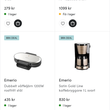
279 kr
1099 kr
I lager
Få i lager
BRA DEAL
BRA DEAL
Emerio
Emerio
Dubbelt våffeljärn 1200W
Satin Gold Line
rostfritt stål
kaffebryggare 1 L svart
435 kr
830 kr
I lager
I lager