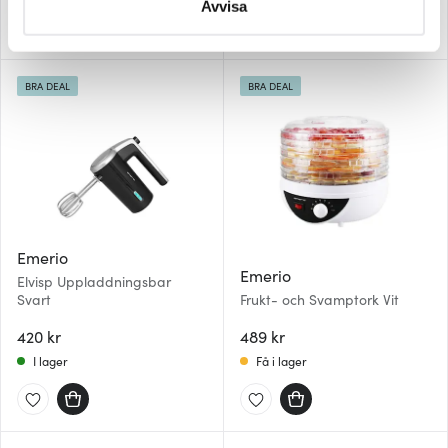
Du kan ändra eller dra tillbaka ditt samtycke när som
Avvisa
helst från cookie-förklaringen.
Vi använder cookies för att innehållet och annonserna
BRA DEAL
BRA DEAL
ska anpassas efter det som vi tror att du tycker om. Det
gör också att vi kan analysera vår trafik och göra
hemsidan ännu bättre. Du bestämmer själv vilka cookies
som du vill dela med dig av.
Emerio
Emerio
Elvisp Uppladdningsbar
Svart
Frukt- och Svamptork Vit
420 kr
489 kr
I lager
Få i lager