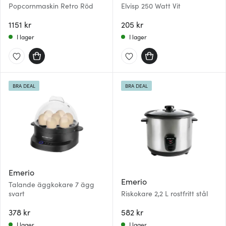
Popcornmaskin Retro Röd
Elvisp 250 Watt Vit
1151 kr
205 kr
I lager
I lager
BRA DEAL
BRA DEAL
Emerio
Emerio
Talande äggkokare 7 ägg
svart
Riskokare 2,2 L rostfritt stål
378 kr
582 kr
I lager
I lager