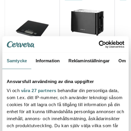
Emerio
Emerio
Emer
Brödrost för 2 Skivor
Köksvåg Svart
Svart
Mjölk
Samtycke
Information
Reklaminställningar
Om
129 kr
195 kr
59 kr
I lager
I lager
I la
Ansvarsfull användning av dina uppgifter
Vi och
våra 27 partners
behandlar din personliga data,
som t.ex. ditt IP-nummer, och använder teknologi såsom
cookies för att lagra och få tillgång till information på din
enhet för att kunna tillhandahålla personliga annonser och
Låt dig inspireras av våra kunder
innehåll, annons- och innehållsmätning, åskådarinsikter
och produktutveckling. Du kan själv välja vilka som får