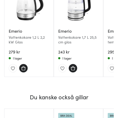
Emerio
Emerio
Emer
Vattenkokare 1,2 L 2,2
Vattenkokare 1,7 L 25,5
Vatte
kW Glas
cm glas
tempe
1,7 L 
279 kr
243 kr
295 k
I lager
I lager
I la
Du kanske också gillar
BRA DEAL
BRA D