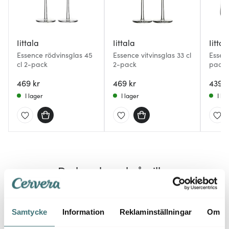
Iittala
Iittala
Iittal
Essence rödvinsglas 45
Essence vitvinsglas 33 cl
Essenc
cl 2-pack
2-pack
pack
469 kr
469 kr
439 k
I lager
I lager
I la
Du kanske också gillar
Endast hos oss
25%
Samtycke
Information
Reklaminställningar
Om