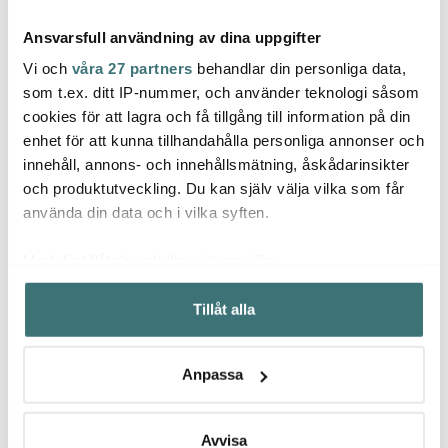
Ansvarsfull användning av dina uppgifter
Vi och
våra 27 partners
behandlar din personliga data,
som t.ex. ditt IP-nummer, och använder teknologi såsom
cookies för att lagra och få tillgång till information på din
Iittala
Jona
enhet för att kunna tillhandahålla personliga annonser och
Rörstrand
Kastehelmi Skål 23 cl
Potati
innehåll, annons- och innehållsmätning, åskådarinsikter
Swedish Grace Tallrik
Klar
cm
27 cm 4-pack Snö
och produktutveckling. Du kan själv välja vilka som får
1250 kr
171 kr
49 kr
229 kr
använda din data och i vilka syften.
I lager
I lager
I la
Med din tillåtelse skulle vi även vilja:
Samla in information om din geografiska plats som
Tillåt alla
kan ha en noggrannhet på upp till flera meter
Identifiera din enhet genom att aktivt skanna den för
specifika kännetecken (fingeravtryck)
Låt dig inspireras av våra kunder
Anpassa
Ta reda på mer om hur dina personliga uppgifter
behandlas och ställ in dina preferenser i
detaljsektionen
.
Du kan ändra eller dra tillbaka ditt samtycke när som
Avvisa