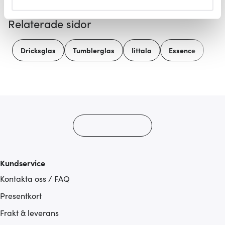
helst från cookie-förklaringen.
Relaterade sidor
Vi använder cookies för att innehållet och annonserna
ska anpassas efter det som vi tror att du tycker om. Det
Dricksglas
Tumblerglas
Iittala
Essence
gör också att vi kan analysera vår trafik och göra
hemsidan ännu bättre. Du bestämmer själv vilka cookies
som du vill dela med dig av.
Kundservice
Kontakta oss / FAQ
Presentkort
Frakt & leverans