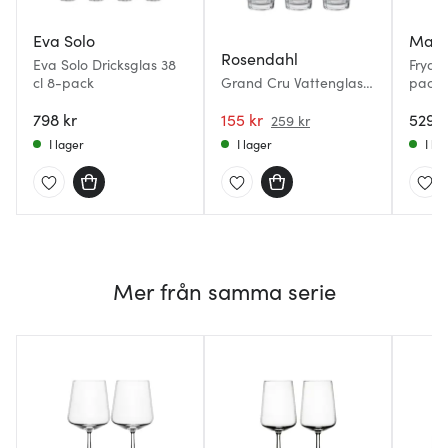
Eva Solo
Mag
Rosendahl
Eva Solo Dricksglas 38
Fryd v
cl 8-pack
Grand Cru Vattenglas
pack 
22 cl 6-pack
798 kr
155 kr
529 k
259 kr
I lager
I lager
I la
Mer från samma serie