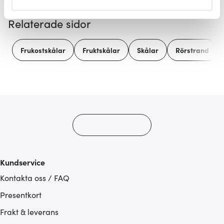
helst från cookie-förklaringen.
Relaterade sidor
Vi använder cookies för att innehållet och annonserna
ska anpassas efter det som vi tror att du tycker om. Det
Frukostskålar
Fruktskålar
Skålar
Rörstrand
gör också att vi kan analysera vår trafik och göra
hemsidan ännu bättre. Du bestämmer själv vilka cookies
som du vill dela med dig av.
Kundservice
Kontakta oss / FAQ
Presentkort
Frakt & leverans