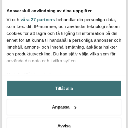
Ansvarsfull användning av dina uppgifter
Vi och
våra 27 partners
behandlar din personliga data,
som t.ex. ditt IP-nummer, och använder teknologi såsom
cookies för att lagra och få tillgång till information på din
enhet för att kunna tillhandahålla personliga annonser och
Rörstrand
Rörstrand
Rörs
innehåll, annons- och innehållsmätning, åskådarinsikter
Swedish Grace
Swedish Grace Skål 1 L
Swedi
Äggkopp 4 cl 2-pack Is
Snö
30 cl 
och produktutveckling. Du kan själv välja vilka som får
270 kr
355 kr
235 k
använda din data och i vilka syften.
I lager
I lager
I la
Med din tillåtelse skulle vi även vilja:
Samla in information om din geografiska plats som
Tillåt alla
kan ha en noggrannhet på upp till flera meter
Identifiera din enhet genom att aktivt skanna den för
specifika kännetecken (fingeravtryck)
Låt dig inspireras av våra kunder
Anpassa
Ta reda på mer om hur dina personliga uppgifter
behandlas och ställ in dina preferenser i
detaljsektionen
.
Du kan ändra eller dra tillbaka ditt samtycke när som
Avvisa