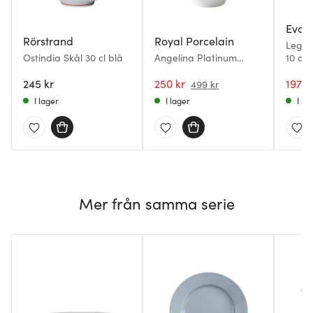
Eva T
Rörstrand
Royal Porcelain
Legio
Ostindia Skål 30 cl blå
Angelina Platinum
10 cm
Dessertskål 13 cm Vit
245 kr
250 kr
197 k
499 kr
I lager
I lager
I la
Mer från samma serie