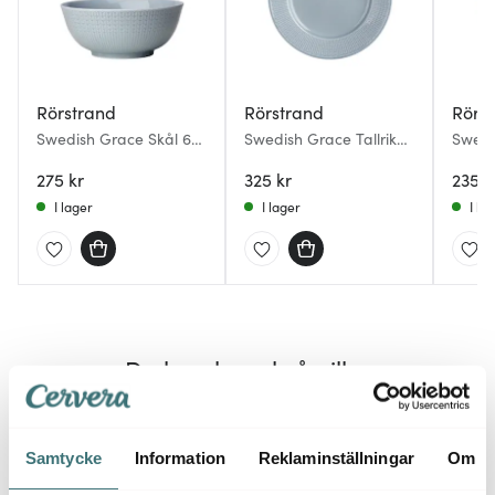
Rörstrand
Rörstrand
Rörs
Swedish Grace Skål 60
Swedish Grace Tallrik
Swedi
cl Is
flat 27 cm Is
30 cl I
275 kr
325 kr
235 k
I lager
I lager
I la
Du kanske också gillar
Samtycke
Information
Reklaminställningar
Om