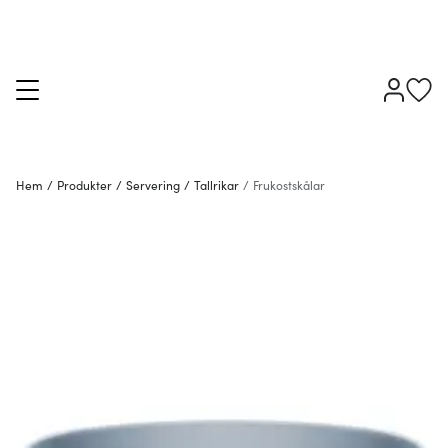
Hem
/
Produkter
/
Servering
/
Tallrikar
/
Frukostskålar