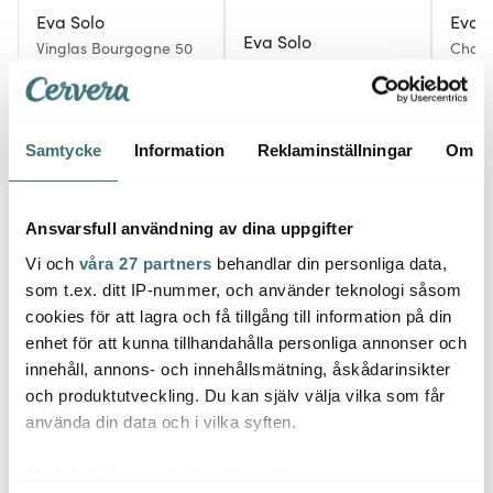
Eva Solo
Eva S
Eva Solo
Vinglas Bourgogne 50
Cham
cl
Cognacsglas 21 cl
cl
239 kr
269 kr
239 k
399 kr
449 kr
I lager
I lager
I la
Samtycke
Information
Reklaminställningar
Om
Ansvarsfull användning av dina uppgifter
Vi och
våra 27 partners
behandlar din personliga data,
Låt dig inspireras av våra kunder
som t.ex. ditt IP-nummer, och använder teknologi såsom
cookies för att lagra och få tillgång till information på din
enhet för att kunna tillhandahålla personliga annonser och
innehåll, annons- och innehållsmätning, åskådarinsikter
och produktutveckling. Du kan själv välja vilka som får
Relaterade sidor
använda din data och i vilka syften.
Med din tillåtelse skulle vi även vilja:
Drinkglas
Eva Solo