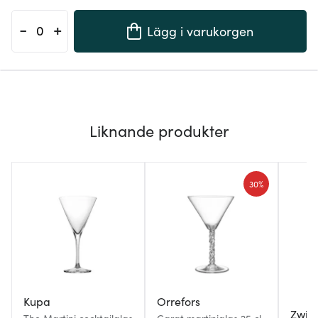
-
+
Lägg i varukorgen
Liknande produkter
30%
Kupa
Orrefors
Zwies