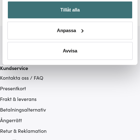
Samla in information om din geografiska plats som
Tillåt alla
kan ha en noggrannhet på upp till flera meter
Identifiera din enhet genom att aktivt skanna den för
specifika kännetecken (fingeravtryck)
Anpassa
Ta reda på mer om hur dina personliga uppgifter
behandlas och ställ in dina preferenser i
detaljsektionen
.
Du kan ändra eller dra tillbaka ditt samtycke när som
Avvisa
helst från cookie-förklaringen.
Kundservice
Vi använder cookies för att innehållet och annonserna
Kontakta oss / FAQ
ska anpassas efter det som vi tror att du tycker om. Det
gör också att vi kan analysera vår trafik och göra
Presentkort
hemsidan ännu bättre. Du bestämmer själv vilka cookies
Frakt & leverans
som du vill dela med dig av.
Betalningsalternativ
Ångerrätt
Retur & Reklamation