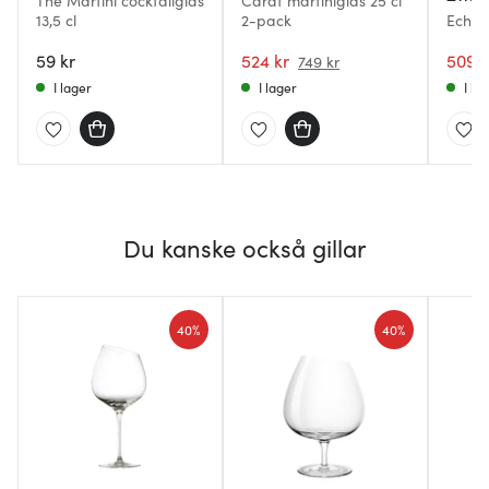
The Martini cocktailglas
Carat martiniglas 25 cl
13,5 cl
2-pack
Echo M
4-pac
59 kr
524 kr
509 k
749 kr
I lager
I lager
I la
Du kanske också gillar
40%
40%