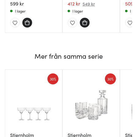
599 kr
412 kr
509 k
549 kr
I lager
I lager
I la
Mer från samma serie
30%
30%
Stiernholm
Stiernholm
Stier