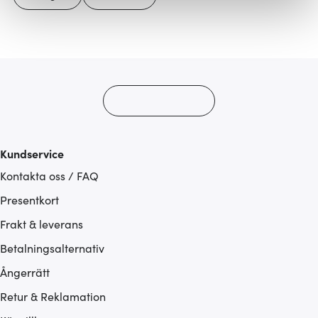
Vi använder cookies för att innehållet och annonserna
ska anpassas efter det som vi tror att du tycker om. Det
gör också att vi kan analysera vår trafik och göra
hemsidan ännu bättre. Du bestämmer själv vilka cookies
som du vill dela med dig av.
Kundservice
Kontakta oss / FAQ
Presentkort
Frakt & leverans
Betalningsalternativ
Ångerrätt
Retur & Reklamation