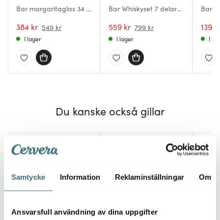
Bar margaritaglas 34 cl
Bar Whiskyset 7 delar
Bar s
4-pack klar
Klar
pack
384 kr
559 kr
139 k
549 kr
799 kr
I lager
I lager
I la
Du kanske också gillar
30%
Samtycke
Information
Reklaminställningar
Om
Ansvarsfull användning av dina uppgifter