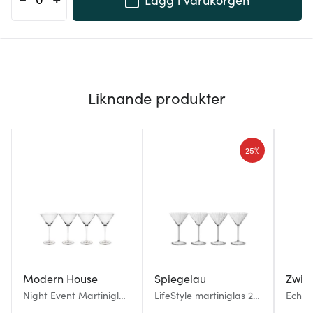
Liknande produkter
25%
Modern House
Spiegelau
Zwies
Night Event Martiniglas
LifeStyle martiniglas 22
Echo M
4-pack 21 cl Klar
cl 4-pack
4-pac