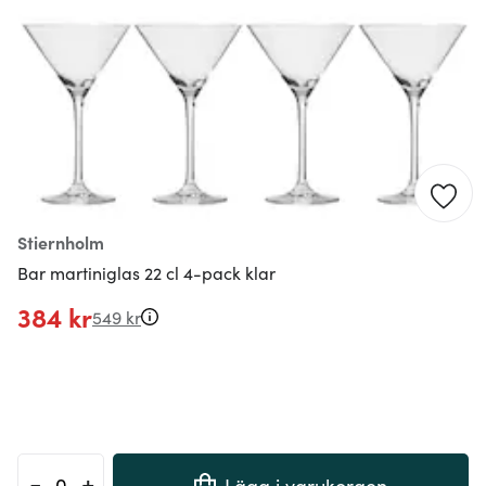
Stiernholm
Bar martiniglas 22 cl 4-pack klar
384 kr
549 kr
-
+
Lägg i varukorgen