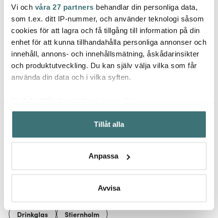
Vi och
våra 27 partners
behandlar din personliga data,
Ming
Stiernholm
Stiernholm
som t.ex. ditt IP-nummer, och använder teknologi såsom
Kökst
Drink Collection Barset
Bubbles
Svart
cookies för att lagra och få tillgång till information på din
4-pack Matt finish
champagneglas 16 cl
enhet för att kunna tillhandahålla personliga annonser och
349 kr
6-pack klar
321 kr
209 k
459 kr
innehåll, annons- och innehållsmätning, åskådarinsikter
I lager
I lager
I la
och produktutveckling. Du kan själv välja vilka som får
använda din data och i vilka syften.
Med din tillåtelse skulle vi även vilja:
Samla in information om din geografiska plats som
Tillåt alla
kan ha en noggrannhet på upp till flera meter
Låt dig inspireras av våra kunder
Identifiera din enhet genom att aktivt skanna den för
specifika kännetecken (fingeravtryck)
Anpassa
Ta reda på mer om hur dina personliga uppgifter
behandlas och ställ in dina preferenser i
detaljsektionen
.
Relaterade sidor
Du kan ändra eller dra tillbaka ditt samtycke när som
Avvisa
helst från cookie-förklaringen.
Drinkglas
Stiernholm