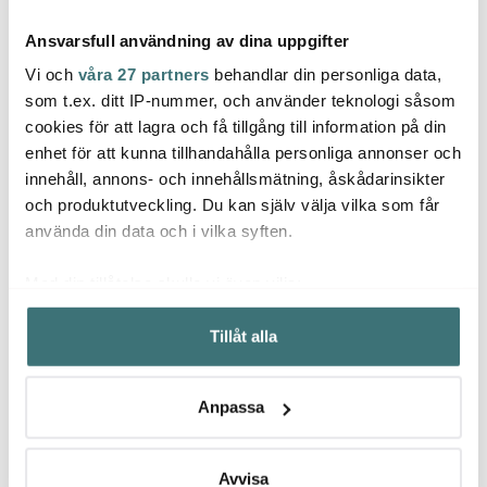
Ansvarsfull användning av dina uppgifter
Vi och
våra 27 partners
behandlar din personliga data,
som t.ex. ditt IP-nummer, och använder teknologi såsom
cookies för att lagra och få tillgång till information på din
Eva Solo
enhet för att kunna tillhandahålla personliga annonser och
Eva Solo
Eva S
Vipplock till Eva Solo
innehåll, annons- och innehållsmätning, åskådarinsikter
karaff Stål
Ginglas 62 cl
Regnm
och produktutveckling. Du kan själv välja vilka som får
171 kr
269 kr
979 k
229 kr
449 kr
använda din data och i vilka syften.
I lager
I lager
I la
Med din tillåtelse skulle vi även vilja:
Samla in information om din geografiska plats som
Tillåt alla
kan ha en noggrannhet på upp till flera meter
Identifiera din enhet genom att aktivt skanna den för
specifika kännetecken (fingeravtryck)
Låt dig inspireras av våra kunder
Anpassa
Ta reda på mer om hur dina personliga uppgifter
behandlas och ställ in dina preferenser i
detaljsektionen
.
Du kan ändra eller dra tillbaka ditt samtycke när som
Avvisa