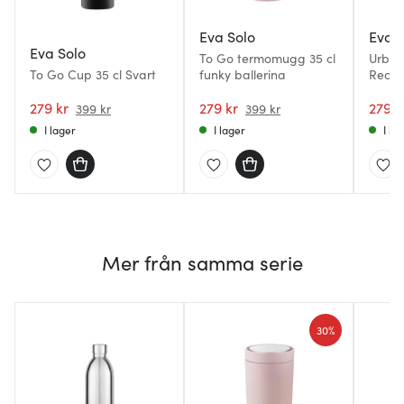
Eva Solo
Eva S
Eva Solo
To Go termomugg 35 cl
Urban
To Go Cup 35 cl Svart
funky ballerina
Recyc
279 kr
279 kr
279 k
399 kr
399 kr
I lager
I lager
I la
Mer från samma serie
30%