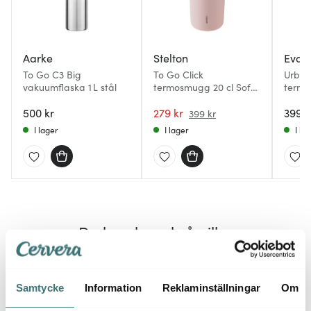
Aarke
Stelton
Eva S
To Go C3 Big
To Go Click
Urban
vakuumflaska 1 L stål
termosmugg 20 cl Soft
termo
Rose
baller
500 kr
279 kr
399 k
399 kr
I lager
I lager
I la
Du kanske också gillar
25%
40%
Samtycke
Information
Reklaminställningar
Om