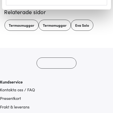
helst från cookie-förklaringen.
Relaterade sidor
Vi använder cookies för att innehållet och annonserna
ska anpassas efter det som vi tror att du tycker om. Det
Termosmuggar
Termomuggar
Eva Solo
gör också att vi kan analysera vår trafik och göra
hemsidan ännu bättre. Du bestämmer själv vilka cookies
som du vill dela med dig av.
Kundservice
Kontakta oss / FAQ
Presentkort
Frakt & leverans