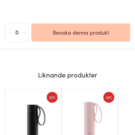
-
+
Bevaka denna produkt
Liknande produkter
30%
30%