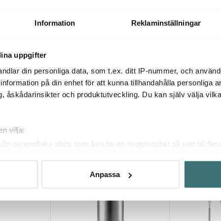
Global GS-64
ng 30 cm stål
Pastatång Rostfri
med sked 18
249 kr
179 kr
299 k
Information
Reklaminställningar
I lager
I lager
ina uppgifter
ndlar din personliga data, som t.ex. ditt IP-nummer, och använ
ill information på din enhet för att kunna tillhandahålla personliga
, åskådarinsikter och produktutveckling. Du kan själv välja vilk
Du kanske också gillar
n vilja:
din geografiska plats som kan ha en noggrannhet på upp till fler
25%
30%
om att aktivt skanna den för specifika kännetecken (fingeravtryc
rsonliga uppgifter behandlas och ställ in dina preferenser i
deta
Anpassa
ke när som helst från cookie-förklaringen.
innehållet och annonserna ska anpassas efter det som vi tror att
fik och göra hemsidan ännu bättre. Du bestämmer själv vilka cook