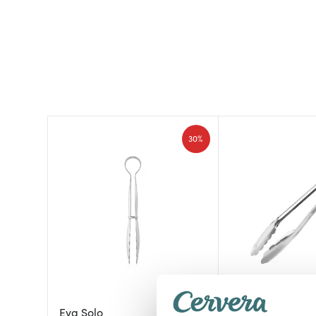
30%
Eva Solo
Anders Petter