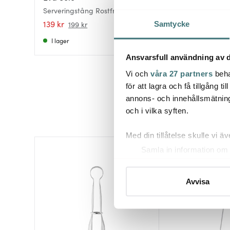
Serveringstång Rostfri Rostfri
Steel Essentials tå
139 kr
79 kr
199 kr
Samtycke
I lager
I lager
Ansvarsfull användning av d
Vi och
våra 27 partners
beha
för att lagra och få tillgång t
annons- och innehållsmätning
och i vilka syften.
Med din tillåtelse skulle vi äve
Samla in information om 
30%
Identifiera din enhet gen
Ta reda på mer om hur dina pe
Avvisa
eller dra tillbaka ditt samtyc
Vi använder cookies för att 
att vi kan analysera vår tra