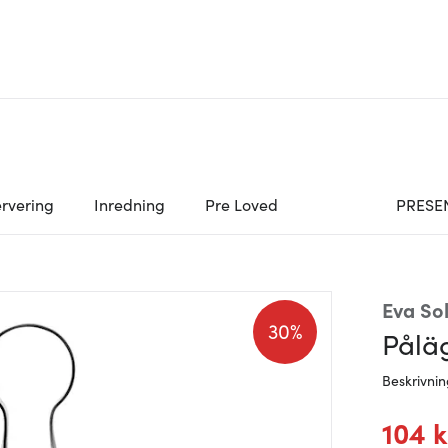
rvering
Inredning
Pre Loved
PRESE
Eva So
30%
Påläg
Beskrivni
104 k