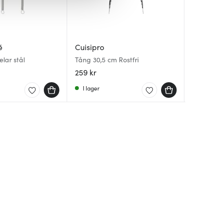
é
Cuisipro
Camel
Eva So
elar stål
Tång 30,5 cm Rostfri
Thrive C
Salladst
259 kr
307 kr
209 kr
I lager
Få i la
I lager