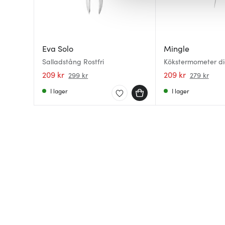
av.
Eva Solo
Mingle
Salladstång Rostfri
Kökstermometer dig
209 kr
209 kr
299 kr
279 kr
I lager
I lager