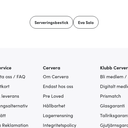
Serveringsbestick
Eva Solo
rvice
Cervera
Klubb Cerve
ta oss / FAQ
Om Cervera
Bli medlem /
tkort
Endast hos oss
Digitalt med
& leverans
Pre Loved
Prismatch
ingsalternativ
Hållbarhet
Glasgaranti
ätt
Lagerrensning
Tallriksgarant
& Reklamation
Integritetspolicy
Gjutjärnsgara