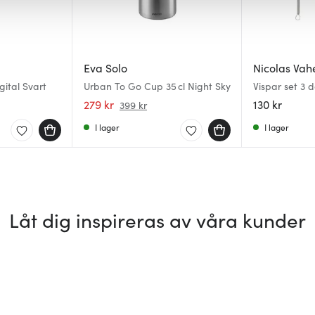
Eva Solo
Nicolas Vah
ital Svart
Urban To Go Cup 35 cl Night Sky
Vispar set 3 d
279 kr
130 kr
399 kr
I lager
I lager
Låt dig inspireras av våra kunder