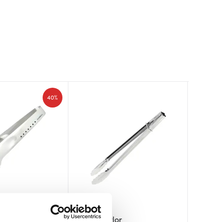
40%
Dorre
Tareq Taylor
Eva So