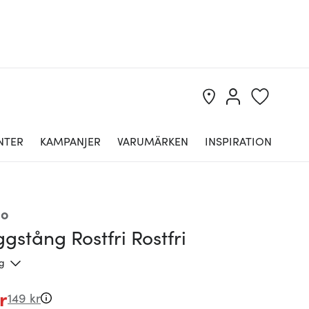
NTER
KAMPANJER
VARUMÄRKEN
INSPIRATION
lo
gstång Rostfri Rostfri
ng
r
149 kr