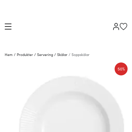
Hem
/
Produkter
/
Servering
/
Skålar
/
Soppskålar
50%