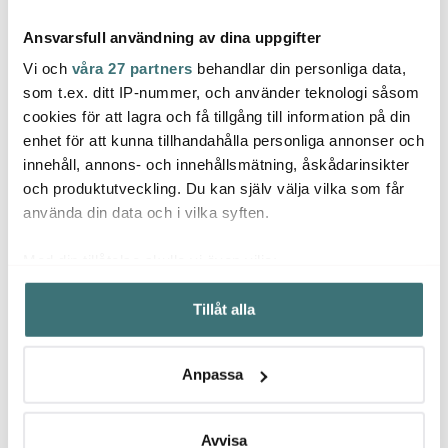
Ansvarsfull användning av dina uppgifter
Vi och
våra 27 partners
behandlar din personliga data,
som t.ex. ditt IP-nummer, och använder teknologi såsom
cookies för att lagra och få tillgång till information på din
Orrefors
Eva T
enhet för att kunna tillhandahålla personliga annonser och
Emerio
Orrefors More Vinglas
Legio
innehåll, annons- och innehållsmätning, åskådarinsikter
44 cl 4-pack
Köksvåg Svart
Sallad
2 dela
och produktutveckling. Du kan själv välja vilka som får
519 kr
129 kr
559 k
799 kr
använda din data och i vilka syften.
I lager
I lager
I la
Med din tillåtelse skulle vi även vilja:
Samla in information om din geografiska plats som
Tillåt alla
kan ha en noggrannhet på upp till flera meter
Identifiera din enhet genom att aktivt skanna den för
specifika kännetecken (fingeravtryck)
Låt dig inspireras av våra kunder
Anpassa
Ta reda på mer om hur dina personliga uppgifter
behandlas och ställ in dina preferenser i
detaljsektionen
.
Du kan ändra eller dra tillbaka ditt samtycke när som
Avvisa