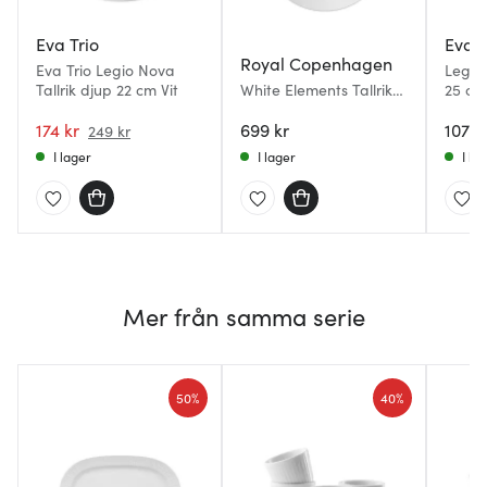
Eva Trio
Eva T
Royal Copenhagen
Eva Trio Legio Nova
Legio 
Tallrik djup 22 cm Vit
White Elements Tallrik
25 cm
djup 25 cm
174 kr
699 kr
1076 
249 kr
I lager
I lager
I la
Mer från samma serie
50%
40%