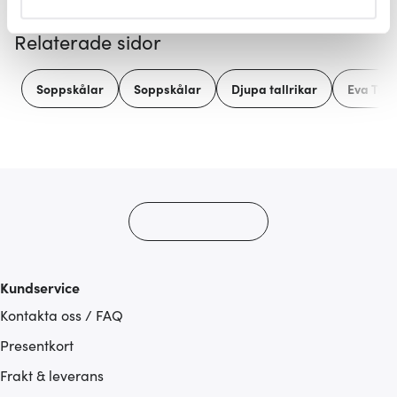
helst från cookie-förklaringen.
Relaterade sidor
Vi använder cookies för att innehållet och annonserna
ska anpassas efter det som vi tror att du tycker om. Det
Soppskålar
Soppskålar
Djupa tallrikar
Eva Trio
gör också att vi kan analysera vår trafik och göra
hemsidan ännu bättre. Du bestämmer själv vilka cookies
som du vill dela med dig av.
Kundservice
Kontakta oss / FAQ
Presentkort
Frakt & leverans