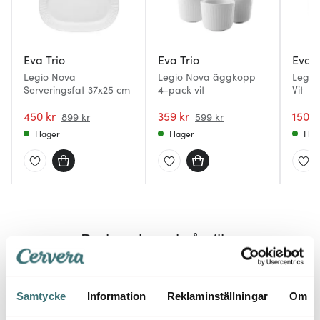
Eva Trio
Eva Trio
Eva T
Legio Nova
Legio Nova äggkopp
Legio 
Serveringsfat 37x25 cm
4-pack vit
Vit
450 kr
359 kr
150 k
899 kr
599 kr
I lager
I lager
I la
Du kanske också gillar
35%
Superk
Samtycke
Information
Reklaminställningar
Om
Endas