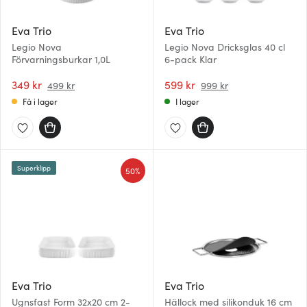
Eva Trio
Eva Trio
Legio Nova
Legio Nova Dricksglas 40 cl
Förvarningsburkar 1,0L
6-pack Klar
349 kr
599 kr
499 kr
999 kr
Få i lager
I lager
Superklipp
50%
Eva Trio
Eva Trio
Ugnsfast Form 32x20 cm 2-
Hällock med silikonduk 16 cm