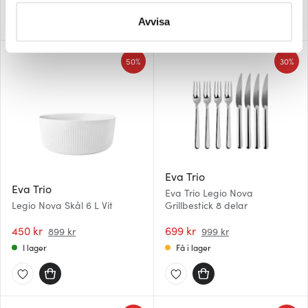
behandlas och ställ in dina preferenser i
detaljsektionen
.
Du kan ändra eller dra tillbaka ditt samtycke när som
Avvisa
helst från cookie-förklaringen.
50%
30%
Vi använder cookies för att innehållet och annonserna
ska anpassas efter det som vi tror att du tycker om. Det
gör också att vi kan analysera vår trafik och göra
hemsidan ännu bättre. Du bestämmer själv vilka cookies
som du vill dela med dig av.
Eva Trio
Eva Trio
Eva Trio Legio Nova
Legio Nova Skål 6 L Vit
Grillbestick 8 delar
450 kr
699 kr
899 kr
999 kr
I lager
Få i lager