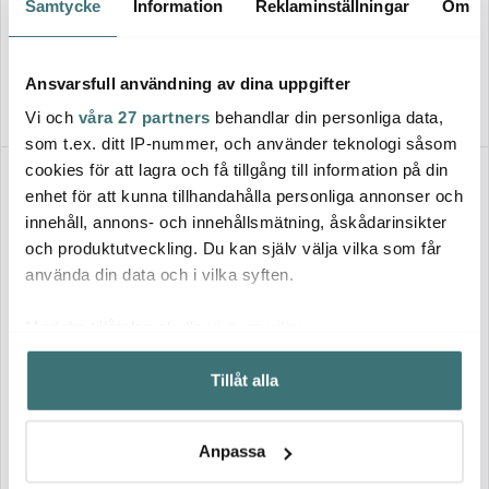
cm
delar
Samtycke
Information
Reklaminställningar
Om
850 kr
1260 kr
1699 kr
2799 kr
I lager
I lager
Ansvarsfull användning av dina uppgifter
Vi och
våra 27 partners
behandlar din personliga data,
som t.ex. ditt IP-nummer, och använder teknologi såsom
cookies för att lagra och få tillgång till information på din
50%
50%
enhet för att kunna tillhandahålla personliga annonser och
innehåll, annons- och innehållsmätning, åskådarinsikter
och produktutveckling. Du kan själv välja vilka som får
använda din data och i vilka syften.
Med din tillåtelse skulle vi även vilja:
Samla in information om din geografiska plats som
Eva Trio
Eva Trio
Tillåt alla
kan ha en noggrannhet på upp till flera meter
Stainless Steel stekpanna 28
Legio Nova skål 0,5 L Vit
cm keramisk Slip-Let®
Identifiera din enhet genom att aktivt skanna den för
beläggning
specifika kännetecken (fingeravtryck)
150 kr
699 kr
299 kr
1399 kr
Anpassa
Ta reda på mer om hur dina personliga uppgifter
I lager
I lager