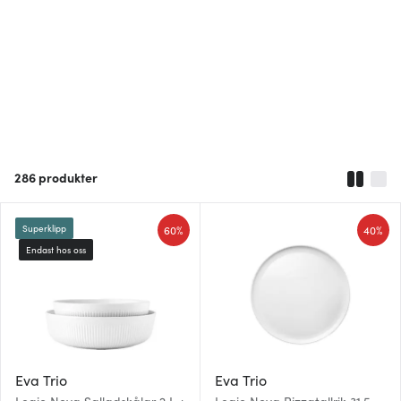
286
produkter
60%
40%
Superklipp
Endast hos oss
Eva Trio
Eva Trio