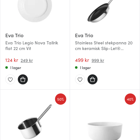
Eva Trio
Eva Trio
Eva Trio Legio Nova Tallrik
Stainless Steel stekpanna 20
flat 22 cm Vit
cm keramisk Slip-Let®
beläggning
124 kr
499 kr
249 kr
999 kr
I lager
I lager
50%
40%