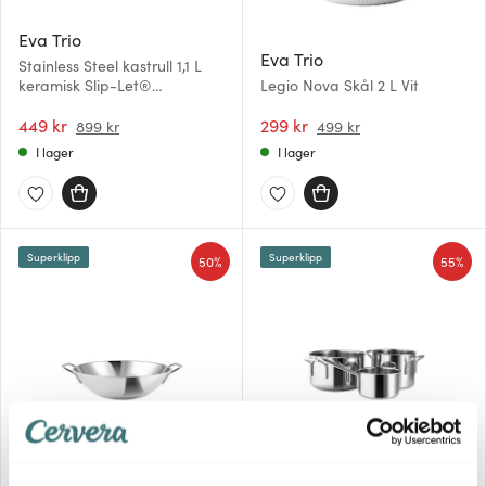
Eva Trio
Eva Trio
Stainless Steel kastrull 1,1 L
keramisk Slip-Let®
Legio Nova Skål 2 L Vit
beläggning
449 kr
299 kr
899 kr
499 kr
I lager
I lager
Superklipp
Superklipp
50%
55%
Eva Trio
Eva Trio
Stainless Steel wok 5,0 L Ø32
Stainless Steel kastrullset 3