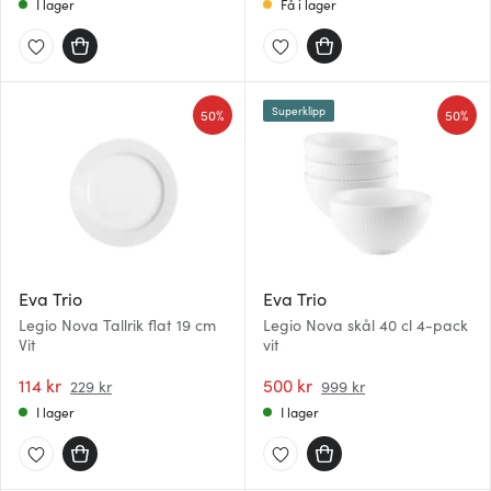
I lager
Få i lager
Superklipp
50%
50%
Eva Trio
Eva Trio
Legio Nova Tallrik flat 19 cm
Legio Nova skål 40 cl 4-pack
Vit
vit
114 kr
500 kr
229 kr
999 kr
I lager
I lager