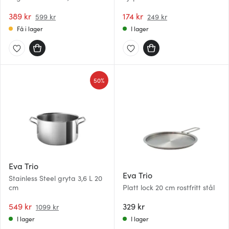
389 kr
174 kr
599 kr
249 kr
Få i lager
I lager
50%
Eva Trio
Eva Trio
Stainless Steel gryta 3,6 L 20
cm
Platt lock 20 cm rostfritt stål
549 kr
329 kr
1099 kr
I lager
I lager