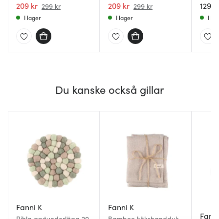
209 kr
209 kr
129 k
299 kr
299 kr
I lager
I lager
I la
Du kanske också gillar
Fanni K
Fanni K
Fanni
Pihla grytunderlägg 20
Bamboo kökshandduk