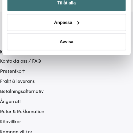
Tillåt alla
kan ha en noggrannhet på upp till flera meter
Identifiera din enhet genom att aktivt skanna den för
specifika kännetecken (fingeravtryck)
Anpassa
Ta reda på mer om hur dina personliga uppgifter
behandlas och ställ in dina preferenser i
detaljsektionen
.
Du kan ändra eller dra tillbaka ditt samtycke när som
Avvisa
helst från cookie-förklaringen.
Kundservice
Kontakta oss / FAQ
Vi använder cookies för att innehållet och annonserna
ska anpassas efter det som vi tror att du tycker om. Det
Presentkort
gör också att vi kan analysera vår trafik och göra
Frakt & leverans
hemsidan ännu bättre. Du bestämmer själv vilka cookies
Betalningsalternativ
som du vill dela med dig av.
Ångerrätt
Retur & Reklamation
Köpvillkor
Kampanjvillkor