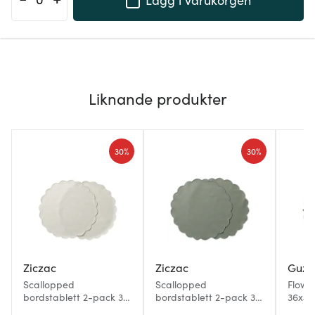
Liknande produkter
30%
30%
Ziczac
Ziczac
Guzzi
Scallopped
Scallopped
Flowe
bordstablett 2-pack 36
bordstablett 2-pack 36
36x49
cm natur
cm dimgrön