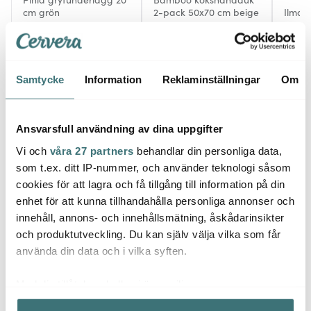
cm grön
2-pack 50x70 cm beige
Ilma v
129 kr
149 kr
499 k
I lager
Få i lager
I la
Samtycke
Information
Reklaminställningar
Om
Ansvarsfull användning av dina uppgifter
Vi och
våra 27 partners
behandlar din personliga data,
Låt dig inspireras av våra kunder
som t.ex. ditt IP-nummer, och använder teknologi såsom
cookies för att lagra och få tillgång till information på din
enhet för att kunna tillhandahålla personliga annonser och
innehåll, annons- och innehållsmätning, åskådarinsikter
Relaterade sidor
och produktutveckling. Du kan själv välja vilka som får
använda din data och i vilka syften.
Bordstabletter
Bordstabletter
Fanni K
Med din tillåtelse skulle vi även vilja:
Samla in information om din geografiska plats som