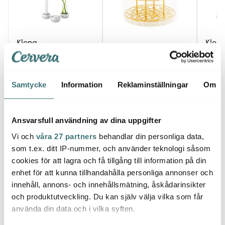
Klong
Klon
Klong
Constella Gåvoset 3
Gömm
delar Aluminium
Äng vas stor Mässing
cm Vi
455 kr
1800 kr
550 k
Samtycke
Information
Reklaminställningar
Om
I lager
I lager
Få i
Ansvarsfull användning av dina uppgifter
Vi och
våra 27 partners
behandlar din personliga data,
som t.ex. ditt IP-nummer, och använder teknologi såsom
cookies för att lagra och få tillgång till information på din
Låt dig inspireras av våra kunder
enhet för att kunna tillhandahålla personliga annonser och
innehåll, annons- och innehållsmätning, åskådarinsikter
och produktutveckling. Du kan själv välja vilka som får
använda din data och i vilka syften.