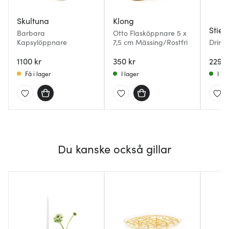
Skultuna
Klong
Stier
Barbara
Otto Flasköppnare 5 x
Kapsylöppnare
7,5 cm Mässing/Rostfri
Drink 
flask
1100 kr
350 kr
229 k
Få i lager
I lager
I la
Du kanske också gillar