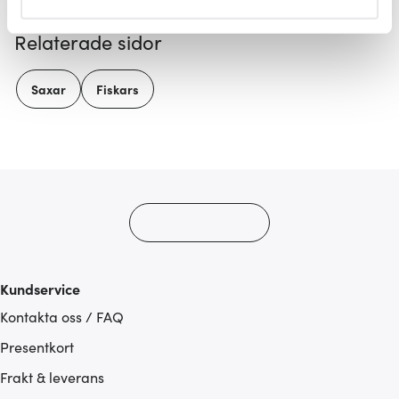
helst från cookie-förklaringen.
Relaterade sidor
Vi använder cookies för att innehållet och annonserna
ska anpassas efter det som vi tror att du tycker om. Det
Saxar
Fiskars
gör också att vi kan analysera vår trafik och göra
hemsidan ännu bättre. Du bestämmer själv vilka cookies
som du vill dela med dig av.
Kundservice
Kontakta oss / FAQ
Presentkort
Frakt & leverans