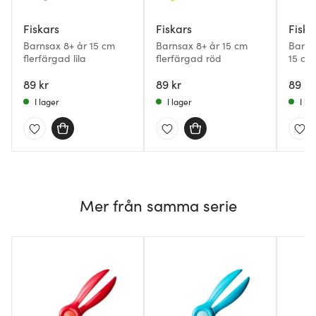
Fiskars
Fiskars
Fiska
Barnsax 8+ år 15 cm
Barnsax 8+ år 15 cm
Barns
flerfärgad lila
flerfärgad röd
15 cm
89 kr
89 kr
89 kr
I lager
I lager
I la
Mer från samma serie