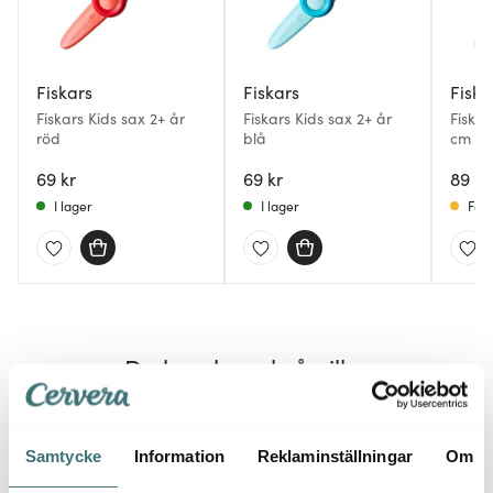
Fiskars
Fiskars
Fiska
Fiskars Kids sax 2+ år
Fiskars Kids sax 2+ år
Fiskar
röd
blå
cm glit
69 kr
69 kr
89 kr
I lager
I lager
Få i
Du kanske också gillar
40%
25%
Samtycke
Information
Reklaminställningar
Om