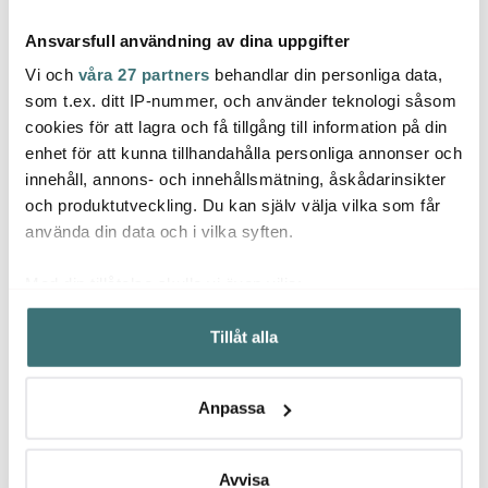
Ansvarsfull användning av dina uppgifter
Vi och
våra 27 partners
behandlar din personliga data,
som t.ex. ditt IP-nummer, och använder teknologi såsom
cookies för att lagra och få tillgång till information på din
Rig-tig
Moo
enhet för att kunna tillhandahålla personliga annonser och
Scrapcooking
Moomin ABC Tallrik
Pippi 
innehåll, annons- och innehållsmätning, åskådarinsikter
Utstickare kakformar
Djup 15 cm
21 cm
16-pack djur
Vit/Turqouise
och produktutveckling. Du kan själv välja vilka som får
137 kr
119 kr
89 kr
229 kr
159 kr
använda din data och i vilka syften.
Få i lager
I lager
I la
Med din tillåtelse skulle vi även vilja:
Samla in information om din geografiska plats som
Tillåt alla
kan ha en noggrannhet på upp till flera meter
Identifiera din enhet genom att aktivt skanna den för
specifika kännetecken (fingeravtryck)
Låt dig inspireras av våra kunder
Anpassa
Ta reda på mer om hur dina personliga uppgifter
behandlas och ställ in dina preferenser i
detaljsektionen
.
Du kan ändra eller dra tillbaka ditt samtycke när som
Avvisa