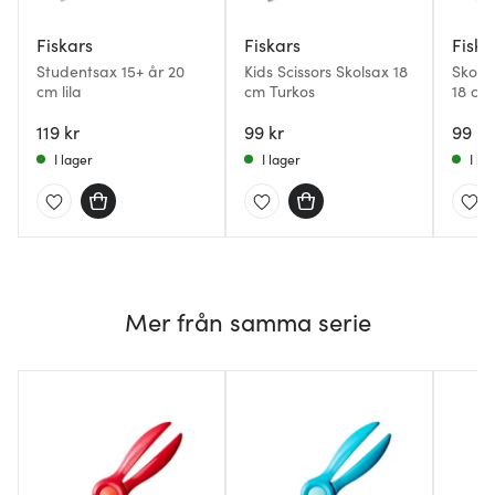
Fiskars
Fiskars
Fiska
Studentsax 15+ år 20
Kids Scissors Skolsax 18
Skolsa
cm lila
cm Turkos
18 cm 
119 kr
99 kr
99 kr
I lager
I lager
I la
Mer från samma serie