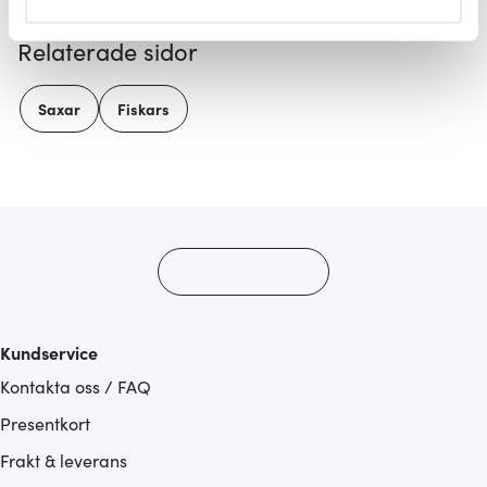
helst från cookie-förklaringen.
Relaterade sidor
Vi använder cookies för att innehållet och annonserna
ska anpassas efter det som vi tror att du tycker om. Det
Saxar
Fiskars
gör också att vi kan analysera vår trafik och göra
hemsidan ännu bättre. Du bestämmer själv vilka cookies
som du vill dela med dig av.
Kundservice
Kontakta oss / FAQ
Presentkort
Frakt & leverans