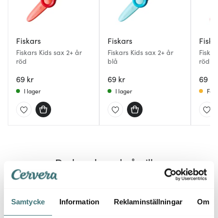
Fiskars
Fiskars
Fiska
Fiskars Kids sax 2+ år
Fiskars Kids sax 2+ år
Fiskar
röd
blå
röd
69 kr
69 kr
69 kr
I lager
I lager
Få i
Du kanske också gillar
Samtycke
Information
Reklaminställningar
Om