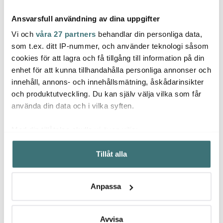
Ansvarsfull användning av dina uppgifter
Vi och
våra 27 partners
behandlar din personliga data,
som t.ex. ditt IP-nummer, och använder teknologi såsom
cookies för att lagra och få tillgång till information på din
Fiskars
Fiska
enhet för att kunna tillhandahålla personliga annonser och
Fiskars
Kids Scissors Barnsax 15
Funct
innehåll, annons- och innehållsmätning, åskådarinsikter
cm Grön
Folken sked 29 cm trä
Juicep
och produktutveckling. Du kan själv välja vilka som får
89 kr
179 kr
169 k
använda din data och i vilka syften.
I lager
I lager
Få i
Med din tillåtelse skulle vi även vilja:
Samla in information om din geografiska plats som
Tillåt alla
kan ha en noggrannhet på upp till flera meter
Identifiera din enhet genom att aktivt skanna den för
specifika kännetecken (fingeravtryck)
Låt dig inspireras av våra kunder
Anpassa
Ta reda på mer om hur dina personliga uppgifter
behandlas och ställ in dina preferenser i
detaljsektionen
.
Du kan ändra eller dra tillbaka ditt samtycke när som
Avvisa