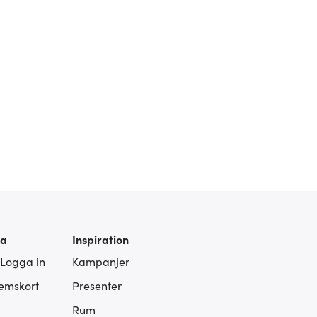
ra
Inspiration
 Logga in
Kampanjer
lemskort
Presenter
Rum