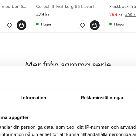
rg med ben 55
Collect-It tvättkorg 55 L svart
Flaskback Tr
479 kr
299 kr
499 k
I lager
I lager
Mer från samma serie
Information
Reklaminställningar
ina uppgifter
ndlar din personliga data, som t.ex. ditt IP-nummer, och använ
ill information på din enhet för att kunna tillhandahålla personliga