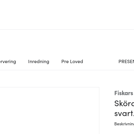
rvering
Inredning
Pre Loved
PRESE
Fiskars
Skör
svar
Beskrivni