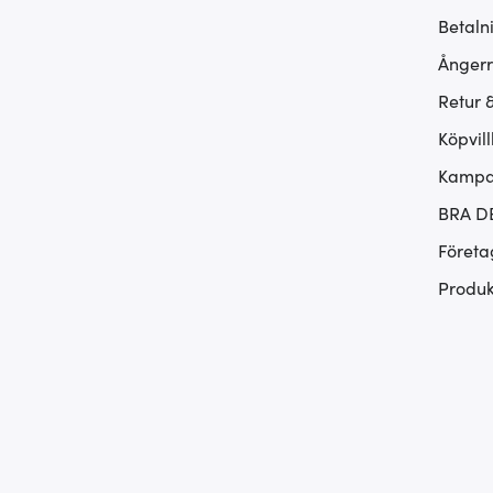
Betaln
Ångerr
Retur 
Köpvill
Kampan
BRA D
Företa
Produk