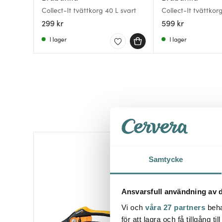
Collect-It tvättkorg 40 L svart
Collect-It tvättko
L svart
299 kr
599 kr
I lager
I lager
Samtycke
Ansvarsfull användning av d
Vi och
våra 27 partners
beha
för att lagra och få tillgång t