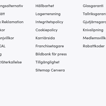
ingsalternativ
Hållbarhet
Glasgaranti
ätt
Lagerrensning
Tallriksgarant
& Reklamation
Integritetspolicy
Gjutjärnsgara
kor
Cookiepolicy
Knivslipning
jvillkor
Karriärsida
Medlemsvillk
EAL
Franchisetagare
Rabattkoder
g
Bildbank för press
tåterkallelse
Tillgänglighet
Sitemap Cervera