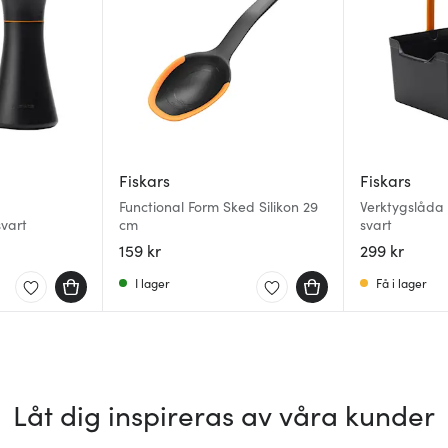
Fiskars
Fiskars
Functional Form Sked Silikon 29
Verktygslåda 
svart
cm
svart
159 kr
299 kr
I lager
Få i lager
Låt dig inspireras av våra kunder