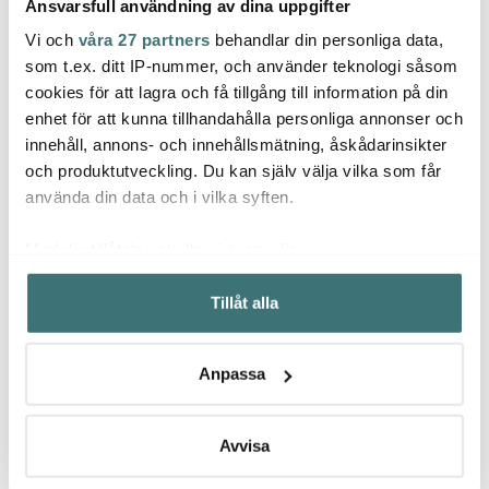
Ansvarsfull användning av dina uppgifter
Vi och
våra 27 partners
behandlar din personliga data,
som t.ex. ditt IP-nummer, och använder teknologi såsom
Anders Petter
Anders Petter
Ander
cookies för att lagra och få tillgång till information på din
Classic stekpanna
Backaryd Knivset 5
Asymm
enhet för att kunna tillhandahålla personliga annonser och
keramisk 2 delar 20+28
delar
Korku
innehåll, annons- och innehållsmätning, åskådarinsikter
cm
599 kr
1899 kr
Brun
399 k
1998 kr
och produktutveckling. Du kan själv välja vilka som får
I lager
I lager
I la
använda din data och i vilka syften.
Med din tillåtelse skulle vi även vilja:
Samla in information om din geografiska plats som
Tillåt alla
kan ha en noggrannhet på upp till flera meter
Identifiera din enhet genom att aktivt skanna den för
Låt dig inspireras av våra kunder
specifika kännetecken (fingeravtryck)
Anpassa
Ta reda på mer om hur dina personliga uppgifter
behandlas och ställ in dina preferenser i
detaljsektionen
.
Du kan ändra eller dra tillbaka ditt samtycke när som
Avvisa
Relaterade sidor
helst från cookie-förklaringen.