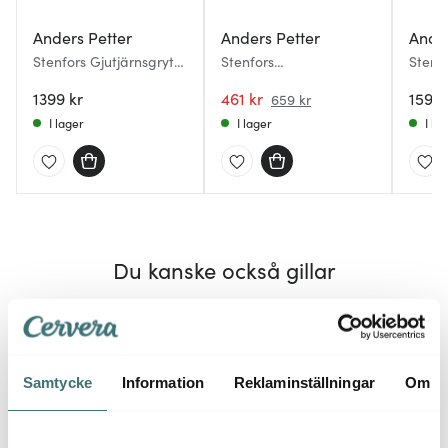
Anders Petter
Anders Petter
Ander
Stenfors Gjutjärnsgryta
Stenfors
Stenf
rund 4,4 L Grön
pannkakspanna 23 cm
oval 6
1399 kr
gjutjärn/trä
461 kr
1599 
659 kr
I lager
I lager
I la
Du kanske också gillar
Lagerrensning
70%
Samtycke
Information
Reklaminställningar
Om