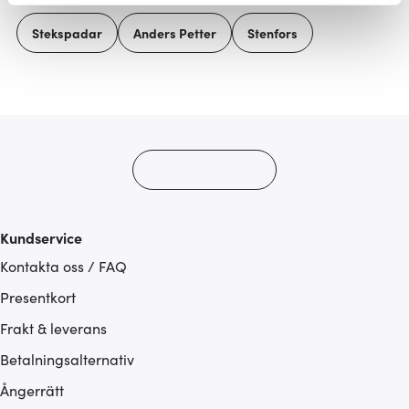
Vi använder cookies för att innehållet och annonserna
Stekspadar
Anders Petter
Stenfors
ska anpassas efter det som vi tror att du tycker om. Det
gör också att vi kan analysera vår trafik och göra
hemsidan ännu bättre. Du bestämmer själv vilka cookies
som du vill dela med dig av.
Kundservice
Kontakta oss / FAQ
Presentkort
Frakt & leverans
Betalningsalternativ
Ångerrätt