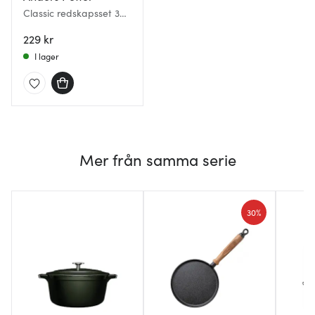
Classic redskapsset 3
delar bokträ
229 kr
I lager
Mer från samma serie
30%